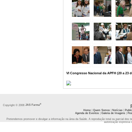
VI Congresso Nacional da APFH (20 a 23 
®
Copyright © 2006
JAS Farma
Home
|
Quem Somos
|
Notícias
|
Publi
Agenda de Eventos
|
Galeria de Imagens
|
Pes
Pretendemos promover e divulgar a informação na área da Saúde. A reprodução total ou parcial dos t
autorização expressa 