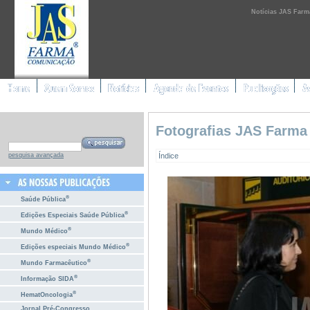
Notícias JAS Farm
Fotografias JAS Farma
Índice
pesquisa avançada
®
Saúde Pública
®
Edições Especiais Saúde Pública
®
Mundo Médico
®
Edições especiais Mundo Médico
®
Mundo Farmacêutico
®
Informação SIDA
®
HematOncologia
Jornal Pré-Congresso