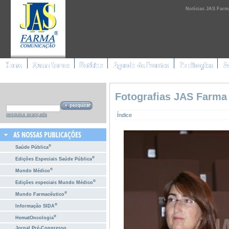
Notícias JAS Farm
Fotografias JAS Farma
Índice
pesquisa avançada
®
Saúde Pública
®
Edições Especiais Saúde Pública
®
Mundo Médico
®
Edições especiais Mundo Médico
®
Mundo Farmacêutico
®
Informação SIDA
®
HematOncologia
Jornal Pré-Congresso