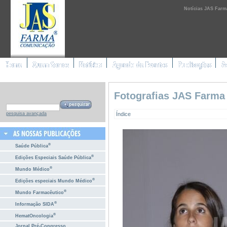
Notícias JAS Farm
Fotografias JAS Farma
Índice
pesquisa avançada
®
Saúde Pública
®
Edições Especiais Saúde Pública
®
Mundo Médico
®
Edições especiais Mundo Médico
®
Mundo Farmacêutico
®
Informação SIDA
®
HematOncologia
Jornal Pré-Congresso