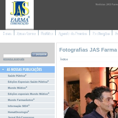
Notícias JAS Farm
Fotografias JAS Farma
Índice
pesquisa avançada
®
Saúde Pública
®
Edições Especiais Saúde Pública
®
Mundo Médico
®
Edições especiais Mundo Médico
®
Mundo Farmacêutico
®
Informação SIDA
®
HematOncologia
Jornal Pré-Congresso