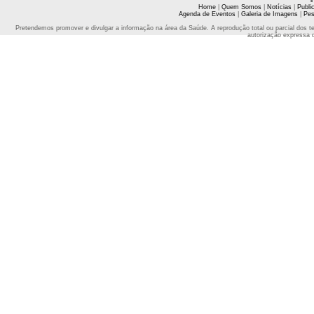
Home
|
Quem Somos
|
Notícias
|
Publi
Agenda de Eventos
|
Galeria de Imagens
|
Pes
Pretendemos promover e divulgar a informação na área da Saúde. A reprodução total ou parcial dos t
autorização expressa 