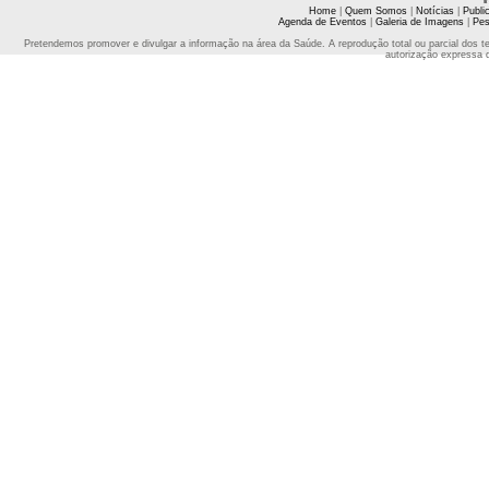
Home
|
Quem Somos
|
Notícias
|
Publi
Agenda de Eventos
|
Galeria de Imagens
|
Pes
Pretendemos promover e divulgar a informação na área da Saúde. A reprodução total ou parcial dos t
autorização expressa 