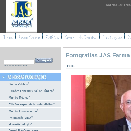
Notícias JAS Farm
Fotografias JAS Farma
Índice
pesquisa avançada
®
Saúde Pública
®
Edições Especiais Saúde Pública
®
Mundo Médico
®
Edições especiais Mundo Médico
®
Mundo Farmacêutico
®
Informação SIDA
®
HematOncologia
Jornal Pré-Congresso