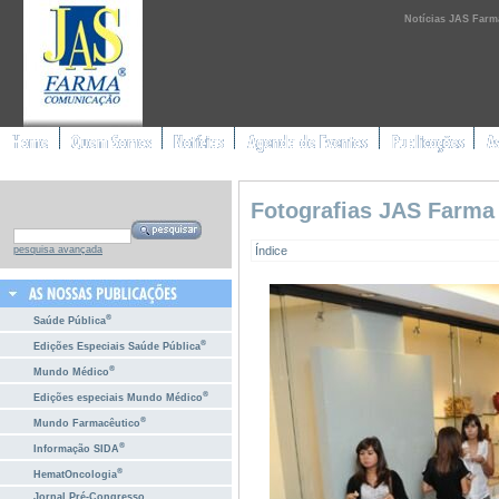
Notícias JAS Farm
Fotografias JAS Farma
Índice
pesquisa avançada
®
Saúde Pública
®
Edições Especiais Saúde Pública
®
Mundo Médico
®
Edições especiais Mundo Médico
®
Mundo Farmacêutico
®
Informação SIDA
®
HematOncologia
Jornal Pré-Congresso