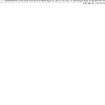
Pretendemos promover e divulgar a informação na área da Saúde. A reprodução total ou parcial dos t
autorização expressa 