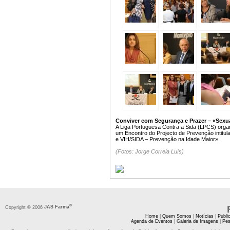
Conviver com Segurança e Prazer – «Sexua
A Liga Portuguesa Contra a Sida (LPCS) organ
um Encontro do Projecto de Prevenção intitu
e VIH/SIDA – Prevenção na Idade Maior».
(Fotos: Jorge Correia Luís)
®
Copyright © 2006
JAS Farma
Home
|
Quem Somos
|
Notícias
|
Publi
Agenda de Eventos
|
Galeria de Imagens
|
Pes