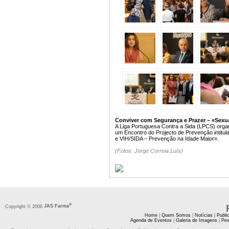
Conviver com Segurança e Prazer – «Sexua
A Liga Portuguesa Contra a Sida (LPCS) organ
um Encontro do Projecto de Prevenção intitu
e VIH/SIDA – Prevenção na Idade Maior».
(Fotos: Jorge Correia Luís)
®
Copyright © 2006
JAS Farma
Home
|
Quem Somos
|
Notícias
|
Publi
Agenda de Eventos
|
Galeria de Imagens
|
Pes