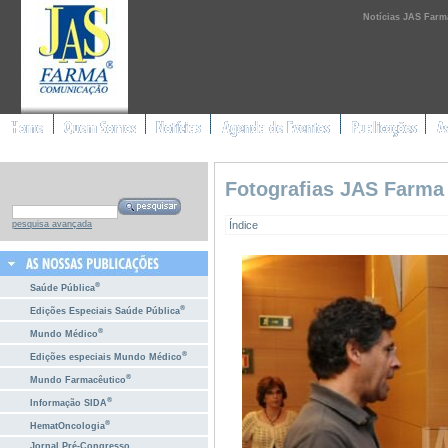
Notícias JAS Farm
Fotografias JAS Farma
Índice
pesquisa avançada
®
Saúde Pública
®
Edições Especiais Saúde Pública
®
Mundo Médico
®
Edições especiais Mundo Médico
®
Mundo Farmacêutico
®
Informação SIDA
®
HematOncologia
Jornal Pré-Congresso