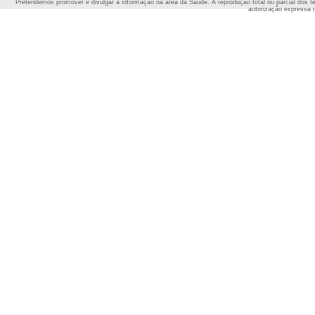
Pretendemos promover e divulgar a informação na área da Saúde. A reprodução total ou parcial dos t
autorização expressa 