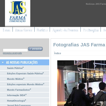
Notícias JAS Farm
Fotografias JAS Farma
Índice
pesquisa avançada
®
Saúde Pública
®
Edições Especiais Saúde Pública
®
Mundo Médico
®
Edições especiais Mundo Médico
®
Mundo Farmacêutico
®
Informação SIDA
®
HematOncologia
Jornal Pré-Congresso