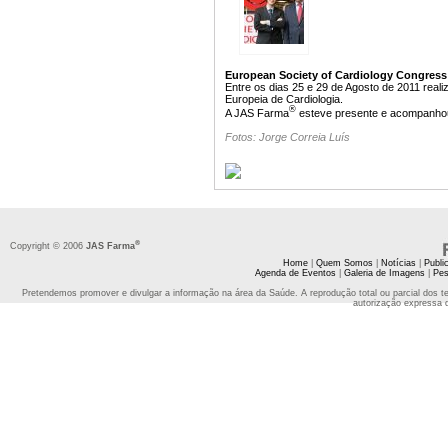
European Society of Cardiology Congress
Entre os dias 25 e 29 de Agosto de 2011 rea
Europeia de Cardiologia.
®
A JAS Farma
esteve presente e acompanhou d
Fotos: Jorge Correia Luís
®
Copyright © 2006
JAS Farma
Home
|
Quem Somos
|
Notícias
|
Publi
Agenda de Eventos
|
Galeria de Imagens
|
Pes
Pretendemos promover e divulgar a informação na área da Saúde. A reprodução total ou parcial dos t
autorização expressa 