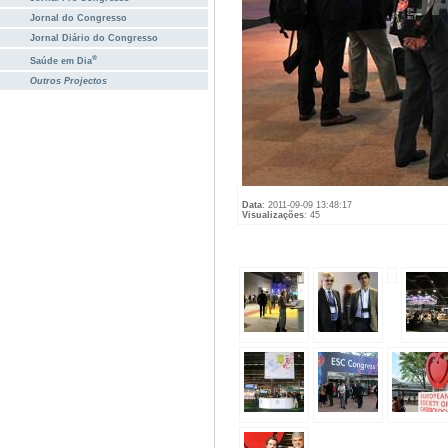
Jornal do Congresso
Jornal Diário do Congresso
®
Saúde em Dia
Outros Projectos
Data
: 2011-09-09 13:48:17
Visualizações
: 45