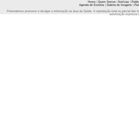
Home
|
Quem Somos
|
Notícias
|
Publi
Agenda de Eventos
|
Galeria de Imagens
|
Pes
Pretendemos promover e divulgar a informação na área da Saúde. A reprodução total ou parcial dos t
autorização expressa 