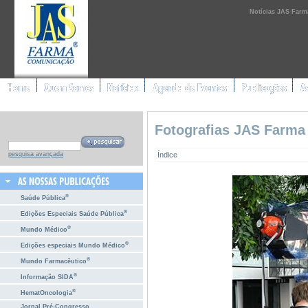
Notícias JAS Farm
Fotografias JAS Farma
Índice
pesquisa avançada
®
Saúde Pública
®
Edições Especiais Saúde Pública
®
Mundo Médico
®
Edições especiais Mundo Médico
®
Mundo Farmacêutico
®
Informação SIDA
®
HematOncologia
Jornal Pré-Congresso