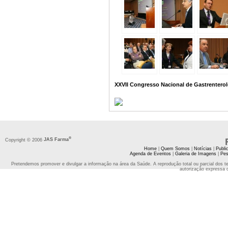
XXVII Congresso Nacional de Gastrenterol
®
Copyright © 2006
JAS Farma
Home
|
Quem Somos
|
Notícias
|
Publi
Agenda de Eventos
|
Galeria de Imagens
|
Pes
Pretendemos promover e divulgar a informação na área da Saúde. A reprodução total ou parcial dos t
autorização expressa 