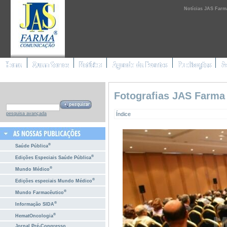
Notícias JAS Farm
Fotografias JAS Farma
Índice
pesquisa avançada
®
Saúde Pública
®
Edições Especiais Saúde Pública
®
Mundo Médico
®
Edições especiais Mundo Médico
®
Mundo Farmacêutico
®
Informação SIDA
®
HematOncologia
Jornal Pré-Congresso