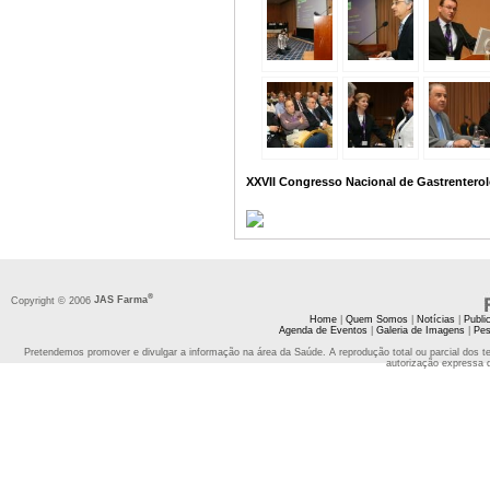
XXVII Congresso Nacional de Gastrenterol
®
Copyright © 2006
JAS Farma
Home
|
Quem Somos
|
Notícias
|
Publi
Agenda de Eventos
|
Galeria de Imagens
|
Pes
Pretendemos promover e divulgar a informação na área da Saúde. A reprodução total ou parcial dos t
autorização expressa 