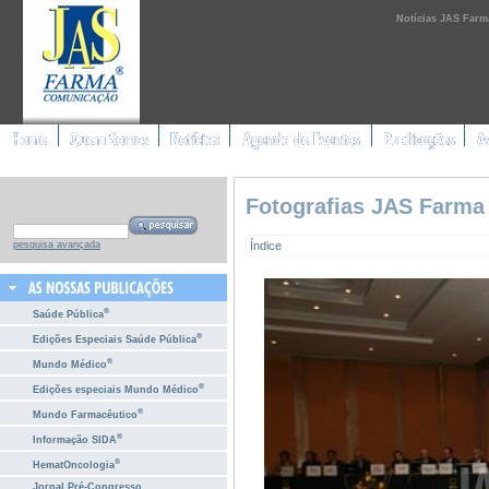
Notícias JAS Farm
Fotografias JAS Farma
Índice
pesquisa avançada
®
Saúde Pública
®
Edições Especiais Saúde Pública
®
Mundo Médico
®
Edições especiais Mundo Médico
®
Mundo Farmacêutico
®
Informação SIDA
®
HematOncologia
Jornal Pré-Congresso