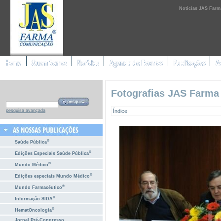
Notícias JAS Farm
Fotografias JAS Farma
Índice
pesquisa avançada
®
Saúde Pública
®
Edições Especiais Saúde Pública
®
Mundo Médico
®
Edições especiais Mundo Médico
®
Mundo Farmacêutico
®
Informação SIDA
®
HematOncologia
Jornal Pré-Congresso