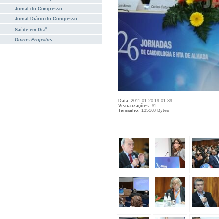
Jornal do Congresso
Jornal Diário do Congresso
®
Saúde em Dia
Outros Projectos
Data
: 2011-01-20 19:01:39
Visualizações
: 91
Tamanho
: 135168 Bytes