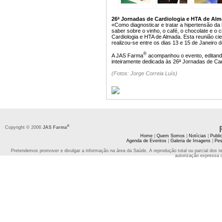
26ª Jornadas de Cardiologia e HTA de Alma
«Como diagnosticar e tratar a hipertensão da
saber sobre o vinho, o café, o chocolate e o
Cardiologia e HTA de Almada. Esta reunião cien
realizou-se entre os dias 13 e 15 de Janeiro 
®
A JAS Farma
acompanhou o evento, editando 
inteiramente dedicada às 26ª Jornadas de Car
(Fotos: Jorge Correia Luís)
®
Copyright © 2006
JAS Farma
Home
|
Quem Somos
|
Notícias
|
Publi
Agenda de Eventos
|
Galeria de Imagens
|
Pes
Pretendemos promover e divulgar a informação na área da Saúde. A reprodução total ou parcial dos t
autorização expressa 