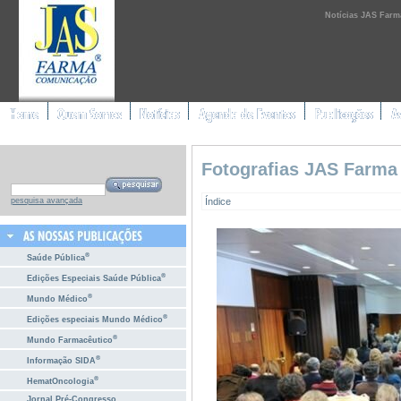
Notícias JAS Farm
Fotografias JAS Farma
Índice
pesquisa avançada
®
Saúde Pública
®
Edições Especiais Saúde Pública
®
Mundo Médico
®
Edições especiais Mundo Médico
®
Mundo Farmacêutico
®
Informação SIDA
®
HematOncologia
Jornal Pré-Congresso