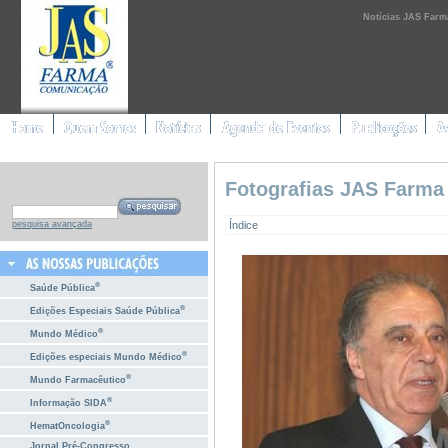
Notícias JAS Farm
Fotografias JAS Farma
Índice
pesquisa avançada
®
Saúde Pública
®
Edições Especiais Saúde Pública
®
Mundo Médico
®
Edições especiais Mundo Médico
®
Mundo Farmacêutico
®
Informação SIDA
®
HematOncologia
Jornal Pré-Congresso