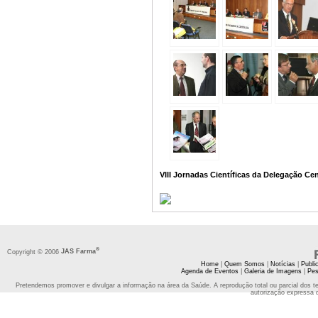
VIII Jornadas Científicas da Delegação Ce
®
Copyright © 2006
JAS Farma
Home
|
Quem Somos
|
Notícias
|
Publi
Agenda de Eventos
|
Galeria de Imagens
|
Pes
Pretendemos promover e divulgar a informação na área da Saúde. A reprodução total ou parcial dos t
autorização expressa 