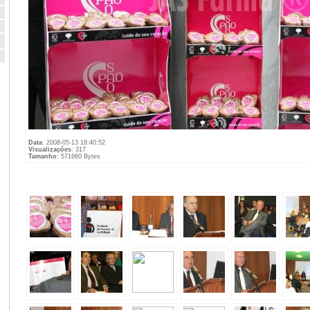
Data
: 2008-05-13 18:40:52
Visualizações
: 317
Tamanho
: 571660 Bytes