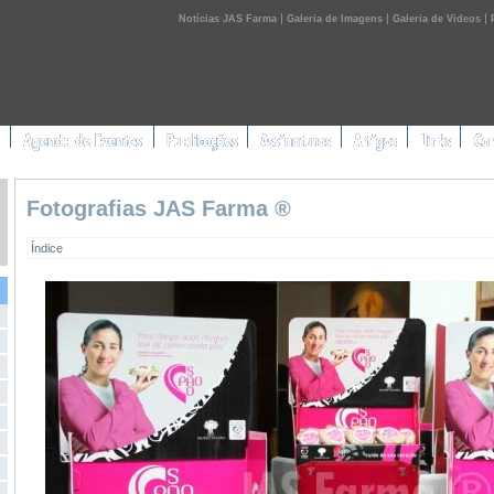
|
|
|
Notícias JAS Farma
Galeria de Imagens
Galeria de Videos
Fotografias JAS Farma ®
Índice