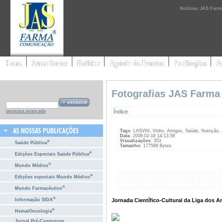
Notícias JAS Farm
Fotografias JAS Farma
Índice
pesquisa avançada
Tags
: LASVIN, Vinho, Amigos, Saúde, Nutrição,
Data
: 2008-02-18 14:13:58
Visualizações
: 353
®
Saúde Pública
Tamanho
: 177598 Bytes
®
Edições Especiais Saúde Pública
®
Mundo Médico
®
Edições especiais Mundo Médico
®
Mundo Farmacêutico
®
Jornada Científico-Cultural da Liga dos A
Informação SIDA
®
HematOncologia
Jornal Pré-Congresso