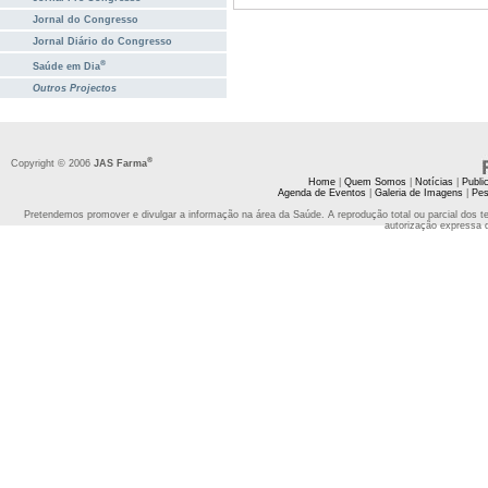
Jornal do Congresso
Jornal Diário do Congresso
®
Saúde em Dia
Outros Projectos
®
Copyright © 2006
JAS Farma
Home
|
Quem Somos
|
Notícias
|
Publi
Agenda de Eventos
|
Galeria de Imagens
|
Pes
Pretendemos promover e divulgar a informação na área da Saúde. A reprodução total ou parcial dos t
autorização expressa 