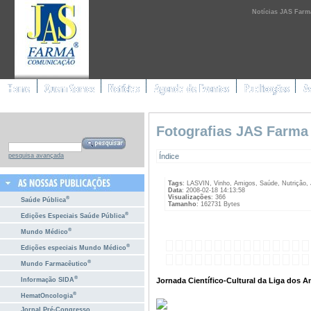
Notícias JAS Farm
Fotografias JAS Farma
Índice
pesquisa avançada
Tags
: LASVIN, Vinho, Amigos, Saúde, Nutrição,
Data
: 2008-02-18 14:13:58
Visualizações
: 366
®
Saúde Pública
Tamanho
: 162731 Bytes
®
Edições Especiais Saúde Pública
®
Mundo Médico
®
Edições especiais Mundo Médico
®
Mundo Farmacêutico
®
Jornada Científico-Cultural da Liga dos A
Informação SIDA
®
HematOncologia
Jornal Pré-Congresso