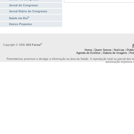
Jornal do Congresso
Jornal Diário do Congresso
®
Saúde em Dia
Outros Projectos
®
Copyright © 2006
JAS Farma
Home
|
Quem Somos
|
Notícias
|
Publi
Agenda de Eventos
|
Galeria de Imagens
|
Pes
Pretendemos promover e divulgar a informação na área da Saúde. A reprodução total ou parcial dos t
autorização expressa 