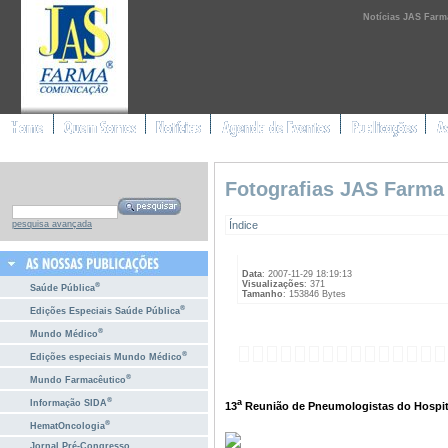
Notícias JAS Farm
Fotografias JAS Farma
Índice
pesquisa avançada
Data
: 2007-11-29 18:19:13
Visualizações
: 371
®
Saúde Pública
Tamanho
: 153846 Bytes
®
Edições Especiais Saúde Pública
®
Mundo Médico
®
Edições especiais Mundo Médico
®
Mundo Farmacêutico
®
a
Informação SIDA
13
Reunião de Pneumologistas do Hospital
®
HematOncologia
Jornal Pré-Congresso