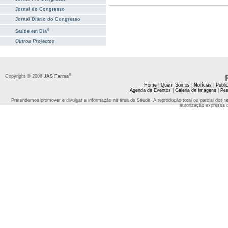
Jornal do Congresso
Jornal Diário do Congresso
®
Saúde em Dia
Outros Projectos
®
Copyright © 2006
JAS Farma
Home
|
Quem Somos
|
Notícias
|
Publi
Agenda de Eventos
|
Galeria de Imagens
|
Pes
Pretendemos promover e divulgar a informação na área da Saúde. A reprodução total ou parcial dos t
autorização expressa 