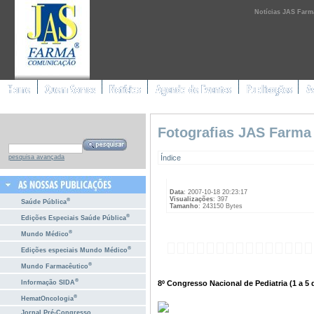
Notícias JAS Farm
Fotografias JAS Farma
Índice
pesquisa avançada
Data
: 2007-10-18 20:23:17
Visualizações
: 397
®
Saúde Pública
Tamanho
: 243150 Bytes
®
Edições Especiais Saúde Pública
®
Mundo Médico
®
Edições especiais Mundo Médico
®
Mundo Farmacêutico
®
8º Congresso Nacional de Pediatria (1 a 5
Informação SIDA
®
HematOncologia
Jornal Pré-Congresso