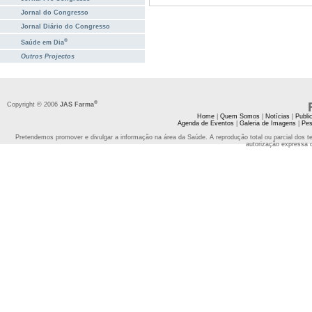
Jornal do Congresso
Jornal Diário do Congresso
®
Saúde em Dia
Outros Projectos
®
Copyright © 2006
JAS Farma
Home
|
Quem Somos
|
Notícias
|
Publi
Agenda de Eventos
|
Galeria de Imagens
|
Pes
Pretendemos promover e divulgar a informação na área da Saúde. A reprodução total ou parcial dos t
autorização expressa 