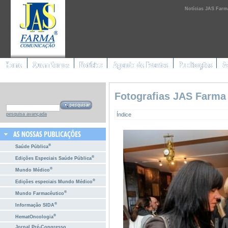
Notícias JAS Farm
Fotografias JAS Farma
Índice
pesquisa avançada
®
Saúde Pública
®
Edições Especiais Saúde Pública
®
Mundo Médico
®
Edições especiais Mundo Médico
®
Mundo Farmacêutico
®
Informação SIDA
®
HematOncologia
Jornal Pré-Congresso