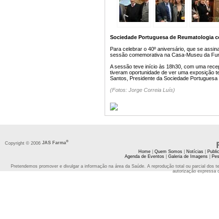
Sociedade Portuguesa de Reumatologia co
Para celebrar o 40º aniversário, que se assi
sessão comemorativa na Casa-Museu da Fund
A sessão teve início às 18h30, com uma recep
tiveram oportunidade de ver uma exposição te
Santos, Presidente da Sociedade Portuguesa
(Fotos: Jorge Correia Luís)
®
Copyright © 2006
JAS Farma
Home
|
Quem Somos
|
Notícias
|
Publi
Agenda de Eventos
|
Galeria de Imagens
|
Pes
Pretendemos promover e divulgar a informação na área da Saúde. A reprodução total ou parcial dos t
autorização expressa 