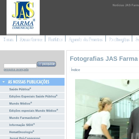
Notícias JAS Farm
Fotografias JAS Farma
Índice
pesquisa avançada
®
Saúde Pública
®
Edições Especiais Saúde Pública
®
Mundo Médico
®
Edições especiais Mundo Médico
®
Mundo Farmacêutico
®
Informação SIDA
®
HematOncologia
Jornal Pré-Congresso