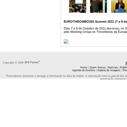
EUROTHROMBOSIS Summit 2011 (7 e 8 de
Dias 7 e 8 de Outubro de 2011 decorreu, n
pelo Working Group on Thrombosis da Europe
®
Copyright © 2006
JAS Farma
Home
|
Quem Somos
|
Notícias
|
Publi
Agenda de Eventos
|
Galeria de Imagens
|
Pes
Pretendemos promover e divulgar a informação na área da Saúde. A reprodução total ou parcial dos t
autorização expressa 