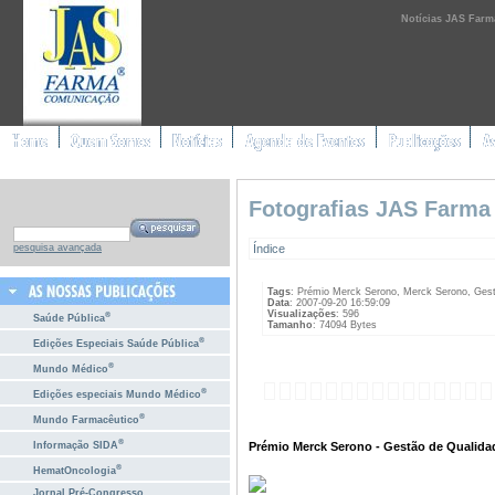
Notícias JAS Farm
Fotografias JAS Farma
Índice
pesquisa avançada
Tags
: Prémio Merck Serono, Merck Serono, Ges
Data
: 2007-09-20 16:59:09
Visualizações
: 596
®
Saúde Pública
Tamanho
: 74094 Bytes
®
Edições Especiais Saúde Pública
®
Mundo Médico
®
Edições especiais Mundo Médico
®
Mundo Farmacêutico
®
Prémio Merck Serono - Gestão de Qualida
Informação SIDA
®
HematOncologia
Jornal Pré-Congresso