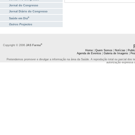
Jornal do Congresso
Jornal Diário do Congresso
®
Saúde em Dia
Outros Projectos
®
Copyright © 2006
JAS Farma
Home
|
Quem Somos
|
Notícias
|
Publi
Agenda de Eventos
|
Galeria de Imagens
|
Pes
Pretendemos promover e divulgar a informação na área da Saúde. A reprodução total ou parcial dos t
autorização expressa 