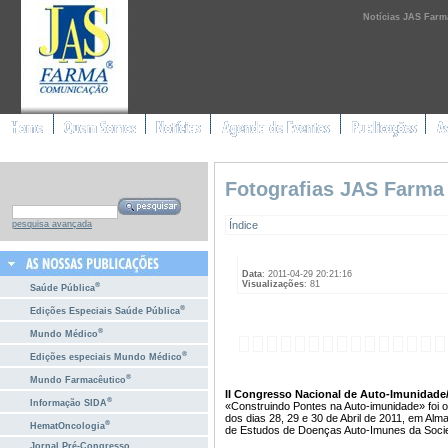
Notícias JAS Farm
Fotografias JAS Farma
Índice
pesquisa avançada
Data
: 2011-04-29 20:21:16
Visualizações
: 81
®
Saúde Pública
®
Edições Especiais Saúde Pública
®
Mundo Médico
®
Edições especiais Mundo Médico
®
Mundo Farmacêutico
II Congresso Nacional de Auto-Imunidade/X
®
Informação SIDA
«Construindo Pontes na Auto-imunidade» foi o
dos dias 28, 29 e 30 de Abril de 2011, em Al
®
HematOncologia
de Estudos de Doenças Auto-Imunes da Socie
Jornal Pré-Congresso