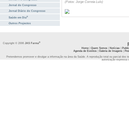
(Fotos: Jorge Correia Luís)
Jornal do Congresso
Jornal Diário do Congresso
®
Saúde em Dia
Outros Projectos
®
Copyright © 2006
JAS Farma
Home
|
Quem Somos
|
Notícias
|
Publi
Agenda de Eventos
|
Galeria de Imagens
|
Pes
Pretendemos promover e divulgar a informação na área da Saúde. A reprodução total ou parcial dos t
autorização expressa 