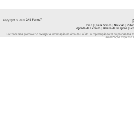
®
Copyright © 2006
JAS Farma
Home
|
Quem Somos
|
Notícias
|
Publi
Agenda de Eventos
|
Galeria de Imagens
|
Pes
Pretendemos promover e divulgar a informação na área da Saúde. A reprodução total ou parcial dos t
autorização expressa 