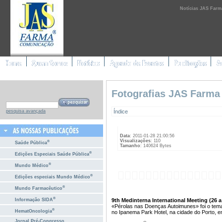
Notícias JAS Farm
Fotografias JAS Farma
Índice
pesquisa avançada
Data
: 2011-01-28 21:00:56
Visualizações
: 110
®
Saúde Pública
Tamanho
: 140624 Bytes
®
Edições Especiais Saúde Pública
®
Mundo Médico
®
Edições especiais Mundo Médico
®
Mundo Farmacêutico
®
9th Medinterna International Meeting (26 a
Informação SIDA
«Pérolas nas Doenças Autoimunes» foi o tema
®
HematOncologia
no Ipanema Park Hotel, na cidade do Porto, en
Jornal Pré-Congresso