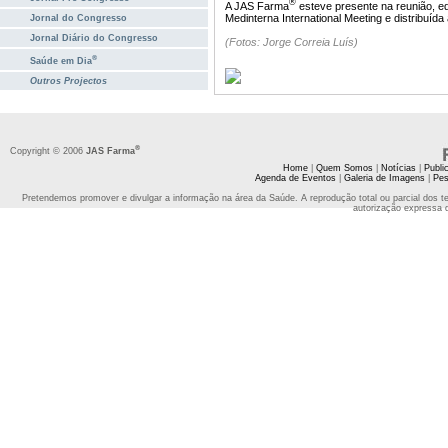
®
A JAS Farma
esteve presente na reunião, e
Medinterna International Meeting e distribuída
Jornal do Congresso
Jornal Diário do Congresso
(Fotos: Jorge Correia Luís)
®
Saúde em Dia
Outros Projectos
®
Copyright © 2006
JAS Farma
Home
|
Quem Somos
|
Notícias
|
Publi
Agenda de Eventos
|
Galeria de Imagens
|
Pes
Pretendemos promover e divulgar a informação na área da Saúde. A reprodução total ou parcial dos t
autorização expressa 