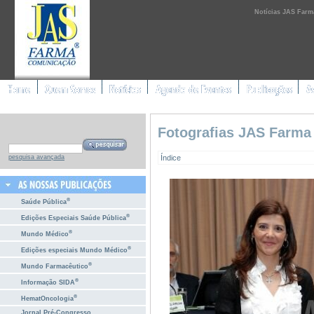
Notícias JAS Farm
Fotografias JAS Farma
Índice
pesquisa avançada
®
Saúde Pública
®
Edições Especiais Saúde Pública
®
Mundo Médico
®
Edições especiais Mundo Médico
®
Mundo Farmacêutico
®
Informação SIDA
®
HematOncologia
Jornal Pré-Congresso