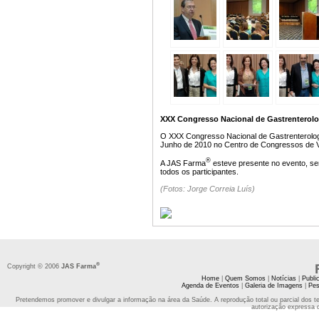
XXX Congresso Nacional de Gastrenterolog
O XXX Congresso Nacional de Gastrenterologi
Junho de 2010 no Centro de Congressos de Vi
®
A JAS Farma
esteve presente no evento, se
todos os participantes.
(Fotos: Jorge Correia Luís)
®
Copyright © 2006
JAS Farma
Home
|
Quem Somos
|
Notícias
|
Publi
Agenda de Eventos
|
Galeria de Imagens
|
Pes
Pretendemos promover e divulgar a informação na área da Saúde. A reprodução total ou parcial dos t
autorização expressa 