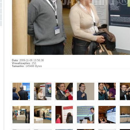
Data
: 2009-11-06 13:56:36
Visualizações
: 152
Tamanho
: 145488 Bytes