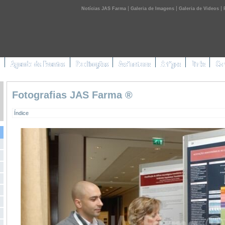
|
|
|
Notícias JAS Farma
Galeria de Imagens
Galeria de Videos
Fotografias JAS Farma ®
Índice