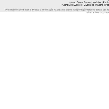
Home
|
Quem Somos
|
Notícias
|
Publi
Agenda de Eventos
|
Galeria de Imagens
|
Pes
Pretendemos promover e divulgar a informação na área da Saúde. A reprodução total ou parcial dos t
autorização expressa 