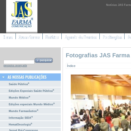
Notícias JAS Farm
Fotografias JAS Farma
Índice
pesquisa avançada
®
Saúde Pública
®
Edições Especiais Saúde Pública
®
Mundo Médico
®
Edições especiais Mundo Médico
®
Mundo Farmacêutico
®
Informação SIDA
®
HematOncologia
Jornal Pré-Congresso