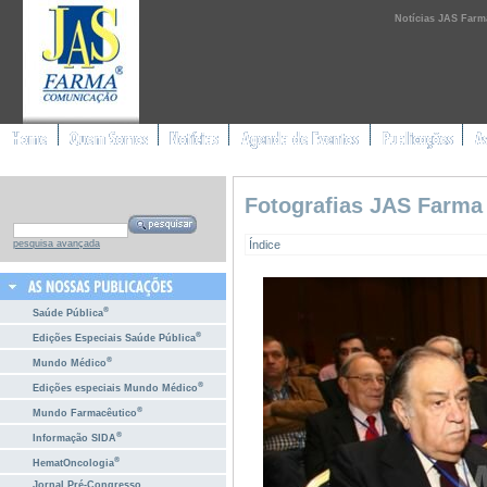
Notícias JAS Farm
Fotografias JAS Farma
Índice
pesquisa avançada
®
Saúde Pública
®
Edições Especiais Saúde Pública
®
Mundo Médico
®
Edições especiais Mundo Médico
®
Mundo Farmacêutico
®
Informação SIDA
®
HematOncologia
Jornal Pré-Congresso