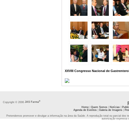
XXVIII Congresso Nacional de Gastrenterol
®
Copyright © 2006
JAS Farma
Home
|
Quem Somos
|
Notícias
|
Publi
Agenda de Eventos
|
Galeria de Imagens
|
Pes
Pretendemos promover e divulgar a informação na área da Saúde. A reprodução total ou parcial dos t
autorização expressa 