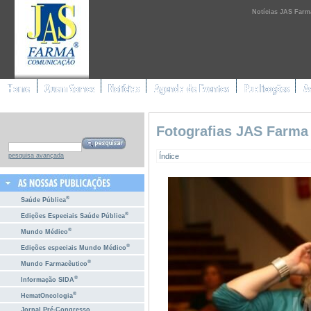
Notícias JAS Farm
Fotografias JAS Farma
Índice
pesquisa avançada
®
Saúde Pública
®
Edições Especiais Saúde Pública
®
Mundo Médico
®
Edições especiais Mundo Médico
®
Mundo Farmacêutico
®
Informação SIDA
®
HematOncologia
Jornal Pré-Congresso