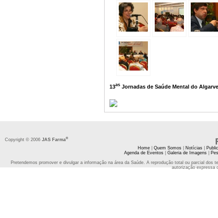
as
13
Jornadas de Saúde Mental do Algarve (
®
Copyright © 2006
JAS Farma
Home
|
Quem Somos
|
Notícias
|
Publi
Agenda de Eventos
|
Galeria de Imagens
|
Pes
Pretendemos promover e divulgar a informação na área da Saúde. A reprodução total ou parcial dos t
autorização expressa 