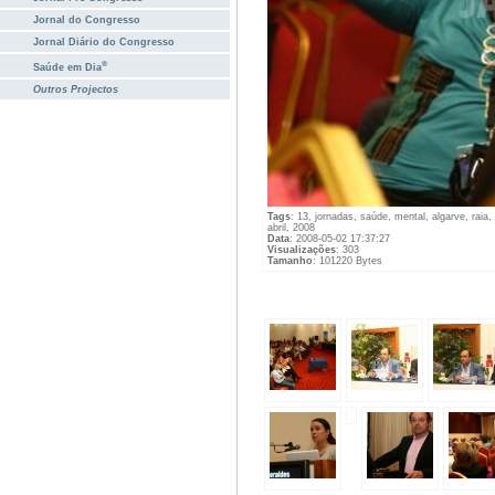
Jornal do Congresso
Jornal Diário do Congresso
®
Saúde em Dia
Outros Projectos
Tags
: 13, jornadas, saúde, mental, algarve, raia,
abril, 2008
Data
: 2008-05-02 17:37:27
Visualizações
: 303
Tamanho
: 101220 Bytes