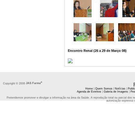
Encontro Renal (26 a 29 de Março 08)
®
Copyright © 2006
JAS Farma
Home
|
Quem Somos
|
Notícias
|
Publi
Agenda de Eventos
|
Galeria de Imagens
|
Pes
Pretendemos promover e divulgar a informação na área da Saúde. A reprodução total ou parcial dos t
autorização expressa 