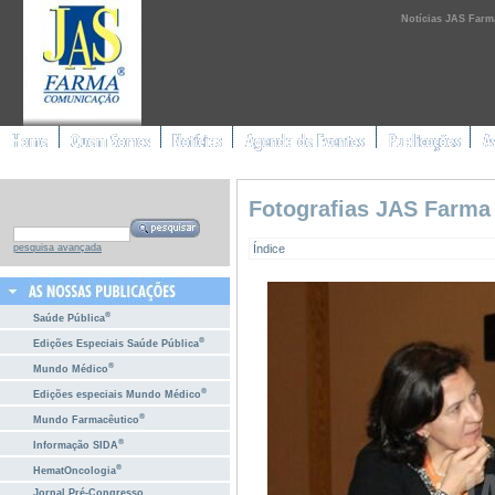
Notícias JAS Farm
Fotografias JAS Farma
Índice
pesquisa avançada
®
Saúde Pública
®
Edições Especiais Saúde Pública
®
Mundo Médico
®
Edições especiais Mundo Médico
®
Mundo Farmacêutico
®
Informação SIDA
®
HematOncologia
Jornal Pré-Congresso