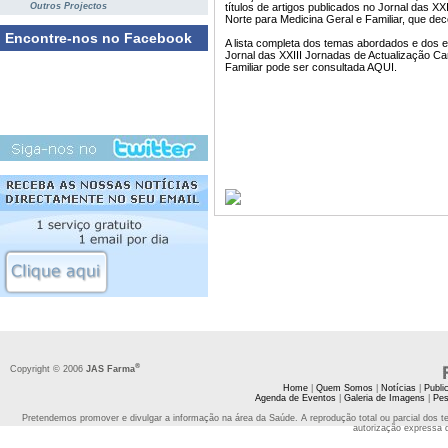
Outros Projectos
títulos de artigos publicados no Jornal das XX
Norte para Medicina Geral e Familiar, que dec
Encontre-nos no Facebook
A lista completa dos temas abordados e dos e
Jornal das XXIII Jornadas de Actualização Ca
Familiar pode ser consultada AQUI.
®
Copyright © 2006
JAS Farma
Home
|
Quem Somos
|
Notícias
|
Publi
Agenda de Eventos
|
Galeria de Imagens
|
Pes
Pretendemos promover e divulgar a informação na área da Saúde. A reprodução total ou parcial dos t
autorização expressa 