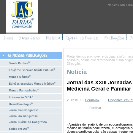
Notícias JAS Farm
Pretendemos promover e divulgar a informação 
possível, desde que referenciada a sua orig
®
Saúde Pública
Direcção.
®
Edições Especiais Saúde Pública
Notícia
®
Mundo Médico
Jornal das XXIII Jornadas
®
Edições especiais Mundo Médico
Medicina Geral e Familiar
®
Mundo Farmacêutico
®
Informação SIDA
2012-01-19,
Permalink
|
Disponível em R
®
HematOncologia
Partilhar
Jornal Pré-Congresso
Jornal do Congresso
Jornal Diário do Congresso
«A análise do relatório de um ecocardiograma
médico de família pode fazer», «Cardiopatia 
®
Saúde em Dia
doença cardiovascular são causas frequente