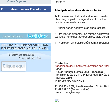
Outros Projectos
no Porto.
Encontre-nos no Facebook
Principais objectivos da Associação:
1- Promover os direitos dos doentes com dis
alimentar, exigindo, designadamente, melhore
de internamento hospitalar.
2- Apoiar esses doentes e as suas famílias.
3- Divulgar os sintomas, as formas de preve
particular, junto dos adolescentes, visto sere
4- Promover, em colaboração com a Sociedade 
Contactos:
Associação dos Familiares e Amigos dos Anor
Sede:
Rua de Augusto Gomes, 313 (Traseiras)
Atendimento às 2ª, 4ª e 6ª feiras das 15H às
Apartado 2198
4450-999 MATOSINHOS
22 938 56 44 (2ª,4ª e 6ª feira das 15H às 18H
91 492 99 28 (Todos os dias)
Email:
afaab@sapo.pt