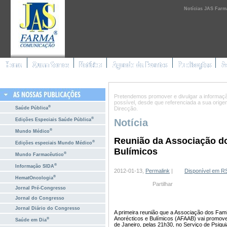
Notícias JAS Farm
Pretendemos promover e divulgar a informação 
possível, desde que referenciada a sua orig
®
Saúde Pública
Direcção.
®
Edições Especiais Saúde Pública
Notícia
®
Mundo Médico
Reunião da Associação do
®
Edições especiais Mundo Médico
Bulímicos
®
Mundo Farmacêutico
®
Informação SIDA
2012-01-13,
Permalink
|
Disponível em R
®
HematOncologia
Partilhar
Jornal Pré-Congresso
Jornal do Congresso
Jornal Diário do Congresso
A primeira reunião que a Associação dos Fami
Anorécticos e Bulímicos (AFAAB) vai promove
®
Saúde em Dia
de Janeiro, pelas 21h30, no Serviço de Psiquia