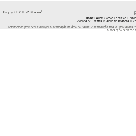
®
Copyright © 2006
JAS Farma
Home
|
Quem Somos
|
Notícias
|
Publi
Agenda de Eventos
|
Galeria de Imagens
|
Pes
Pretendemos promover e divulgar a informação na área da Saúde. A reprodução total ou parcial dos t
autorização expressa 