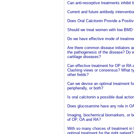
Can anti-resorptive treatments inhibit
Current and future antibody interventi
Does Oral Calcitonin Provide a Posit
Should we treat women with low BMD 
Do we have effective mode of treatmen
Are there common disease initiators a
the pathogenesis of the disease? Do we
cartilage diseases?
Can effective treatment for OP or RA a
Clashing views or consensus? What typ
other fields?
Can we devise an optimal treatment for
peripherally, or both?
Is oral calcitonin a possible dual action
Does glucosamine have any role in O
Imaging, biochemical biomarkers, or b
of OP, OA and RA?
With so many choices of treatment in
optimal treatment for the right patient?