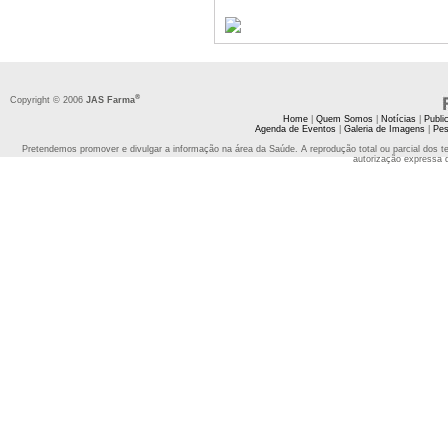
®
Copyright © 2006
JAS Farma
Home
|
Quem Somos
|
Notícias
|
Publi
Agenda de Eventos
|
Galeria de Imagens
|
Pes
Pretendemos promover e divulgar a informação na área da Saúde. A reprodução total ou parcial dos t
autorização expressa 