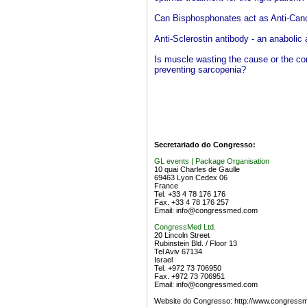
Can Bisphosphonates act as Anti-Can
Anti-Sclerostin antibody - an anabolic
Is muscle wasting the cause or the con
preventing sarcopenia?
Secretariado do Congresso:
GL events | Package Organisation
10 quai Charles de Gaulle
69463 Lyon Cedex 06
France
Tel. +33 4 78 176 176
Fax. +33 4 78 176 257
Email:
info@congressmed.com
CongressMed Ltd.
20 Lincoln Street
Rubinstein Bld. / Floor 13
Tel Aviv 67134
Israel
Tel. +972 73 706950
Fax. +972 73 706951
Email:
info@congressmed.com
Website do Congresso: http://www.congress