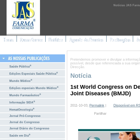
Notícias JAS Farm
Pretendemos promover e divulgar a informação 
possível, desde que referenciada a sua orig
®
Saúde Pública
Direcção.
®
Edições Especiais Saúde Pública
Notícia
®
Mundo Médico
1st World Congress on D
®
Edições especiais Mundo Médico
Joint Diseases (BMJD)
®
Mundo Farmacêutico
®
Informação SIDA
2011-10-03,
Permalink
|
Disponível em R
®
HematOncologia
Partilhar
Jornal Pré-Congresso
Jornal do Congresso
Jornal Diário do Congresso
®
Saúde em Dia