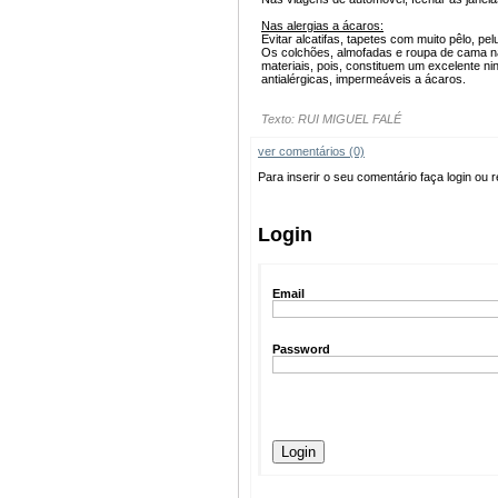
Nas alergias a ácaros:
Evitar alcatifas, tapetes com muito pêlo, pel
Os colchões, almofadas e roupa de cama não 
materiais, pois, constituem um excelente n
antialérgicas, impermeáveis a ácaros.
Texto: RUI MIGUEL FALÉ
ver comentários (0)
Para inserir o seu comentário faça login ou r
Login
Email
Password