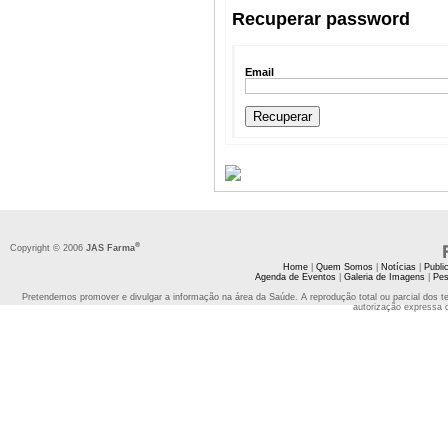
Recuperar password
Email
®
Copyright © 2006
JAS Farma
Home
|
Quem Somos
|
Notícias
|
Publi
Agenda de Eventos
|
Galeria de Imagens
|
Pes
Pretendemos promover e divulgar a informação na área da Saúde. A reprodução total ou parcial dos t
autorização expressa 