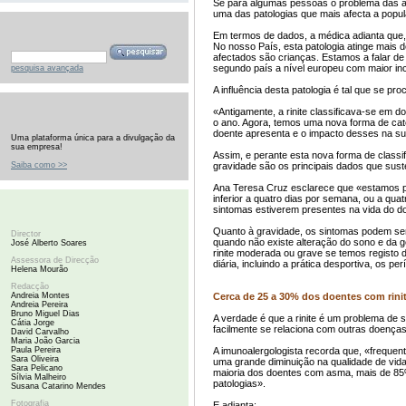
Se para algumas pessoas o problema das ale
uma das patologias que mais afecta a populaç
Em termos de dados, a médica adianta que,
No nosso País, esta patologia atinge mais
afectados são crianças. Estamos a falar de
segundo país a nível europeu com maior inci
pesquisa avançada
A influência desta patologia é tal que se p
«Antigamente, a rinite classificava-se em d
o ano. Agora, temos uma nova forma de cate
doente apresenta e o impacto desses na sua
Uma plataforma única para a divulgação da
sua empresa!
Assim, e perante esta nova forma de classif
Saiba como >>
gravidade são os principais dados que susten
Ana Teresa Cruz esclarece que «estamos pe
inferior a quatro dias por semana, ou a qu
sintomas estiverem presentes na vida do d
Quanto à gravidade, os sintomas podem ser d
Director
quando não existe alteração do sono e da g
José Alberto Soares
rinite moderada ou grave se temos registo 
Assessora de Direcção
diária, incluindo a prática desportiva, os p
Helena Mourão
Redacção
Andreia Montes
Cerca de 25 a 30% dos doentes com rini
Andreia Pereira
Bruno Miguel Dias
A verdade é que a rinite é um problema de s
Cátia Jorge
facilmente se relaciona com outras doenças
David Carvalho
Maria João Garcia
Paula Pereira
A imunoalergologista recorda que, «frequen
Sara Oliveira
uma grande diminuição na qualidade de vid
Sara Pelicano
maioria dos doentes com asma, mais de 85%,
Sílvia Malheiro
patologias».
Susana Catarino Mendes
Fotografia
E adianta: