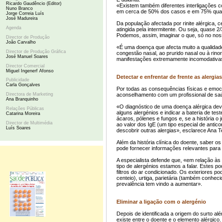
Ricardo Gaudêncio (Editor)
«Existem também diferentes interligações c
Nuno Branco
em cerca de 50% dos casos e em 75% quando
Jorge Correia Luís
José Madureira
Da população afectada por rinite alérgica, 
Agenda
atingida pela intermitente. Ou seja, quase 
Podemos, assim, imaginar o que, só no noss
Director de Produção
João Carvalho
«É uma doença que afecta muito a qualidade
Director de Produção Gráfica
congestão nasal, ao prurido nasal ou à rino
José Manuel Soares
manifestações extremamente incomodativas
Director Comercial
Miguel Ingenerf Afonso
Detectar e enfrentar de frente as alergias
Publicidade
Carla Gonçalves
Por todas as consequências físicas e emoc
aconselhamento com um profissional de saú
Directora de Marketing
Ana Branquinho
«O diagnóstico de uma doença alérgica deve
Relações Públicas
alguns alergénios e indicar a bateria de te
Catarina Moreira
ácaros, pólenes e fungos e, se a história o 
Director de Multimédia
ao valor dos IgE (um tipo especial de antic
Luís Soares
descobrir outras alergias», esclarece Ana 
Além da história clínica do doente, saber o
pode fornecer informações relevantes para 
A especialista defende que, «em relação à
tipo de alergénios estamos a falar. Estes 
filtros do ar condicionado. Os exteriores 
centeio), urtiga, parietária (também conheci
prevalência tem vindo a aumentar».
Eliminar a ligação com o alergénio
Depois de identificada a origem do surto a
existe entre o doente e o elemento alérgico.