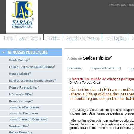
Notícias JAS Farm
®
Saúde Pública
Artigo de
®
Saúde Pública
®
Edições Especiais Saúde Pública
Permalink
|
Disponível em RSS
|
Impr
®
Mundo Médico
Mais de um milhão de crianças portugue
14
®
Edições especiais Mundo Médico
- Dr.ª Ana Teresa Cruz
®
Mundo Farmacêutico
Os bonitos dias da Primavera estã
alterar a vida quotidiana das pesso
®
Informação SIDA
enfrentar alguns dos problemas habi
®
HematOncologia
Jornal Pré-Congresso
Uma alergia não é mais do que uma respos
inofensivas. Uma forma de identificar prev
Jornal do Congresso
Jornal Diário do Congresso
«Se nenhum dos pais tem registo de alergia, 
baixa. Porém, se um, ou ambos os progenito
®
Saúde em Dia
probabilidades de o filho sofrer da mesma p
Outros Projectos