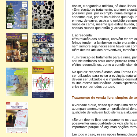
Assim, e segundo a médica, há duas linhas
«Em relação ao tratamento, a primeira opç
possível, pois, por exemplo, numa alergia a
sabemos que, por muito cuidado que haja, 
em vez de varrer, aspirar o colchão sempre 
roupa da cama, mesmo que esteja lavada, 
nossas roupas que estão guardadas de uma
E acrescenta:
«Em relação aos animais, convém ter em co
felinos tendem a lamber-se muito e grande 
nem sempre seja necessário haver um conta
Além destas atitudes preventivas, também a
«Em relação ao tratamento para a rinite, pa
anti-histamínicos orais como primeira linha
efeitos secundários, como a sonolência», d
No que diz respeito à asma, Ana Teresa Cru
ser utilizados para evitar a evolução natur
devem ser utilizados e é importante desmisti
muitos efeitos secundários, como hiperten
crise e por períodos curtos».
Tratamento de venda livre, simples de 
A verdade é que, desde que haja uma respo
acompanhamento com um profissional de sa
qualidade de vida em tudo idêntica a alguém
«Se um doente fizer correctamente os trat
possível ter uma qualidade de vida idêntic
importante porque há algumas opções farm
Em todo o caso, essas opões farmacológicas