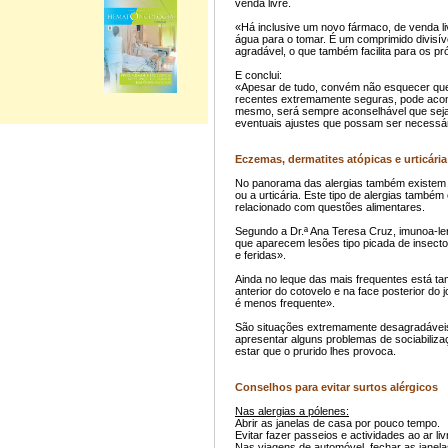
venda livre.
«Há inclusive um novo fármaco, de venda l
água para o tomar. É um comprimido divisí
agradável, o que também facilita para os pr
E conclui:
«Apesar de tudo, convém não esquecer que
recentes extremamente seguras, pode acon
mesmo, será sempre aconselhável que sej
eventuais ajustes que possam ser necessá
Eczemas, dermatites atópicas e urticária
No panorama das alergias também existem 
ou a urticária. Este tipo de alergias tamb
relacionado com questões alimentares.
Segundo a Dr.ª Ana Teresa Cruz, imunoa-ler
que aparecem lesões tipo picada de insect
e feridas».
Ainda no leque das mais frequentes está ta
anterior do cotovelo e na face posterior d
é menos frequente».
São situações extremamente desagradáveis 
apresentar alguns problemas de sociabilizaç
estar que o prurido lhes provoca.
Conselhos para evitar surtos alérgicos
Nas alergias a pólenes:
Abrir as janelas de casa por pouco tempo.
Evitar fazer passeios e actividades ao ar l
Nas viagens de automóvel, fechar as janelas