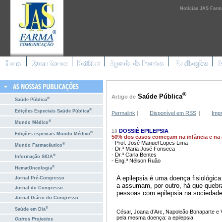
Notícias JAS Farm
®
Saúde Pública
Artigo de
®
Saúde Pública
®
Edições Especiais Saúde Pública
Permalink
|
Disponível em RSS
|
Impr
®
Mundo Médico
DOSSIÊ EPILEPSIA
18
®
Edições especiais Mundo Médico
50% dos casos começam na infância e na 
- Prof. José Manuel Lopes Lima
®
Mundo Farmacêutico
- Dr.ª Maria José Fonseca
- Dr.ª Carla Bentes
®
Informação SIDA
- Eng.º Nélson Ruão
®
HematOncologia
A epilepsia é uma doença fisiológica
Jornal Pré-Congresso
a assumam, por outro, há que quebr
Jornal do Congresso
pessoas com epilepsia na sociedade
Jornal Diário do Congresso
®
Saúde em Dia
César, Joana d’Arc, Napoleão Bonaparte e 
pela mesma doença: a epilepsia.
Outros Projectos