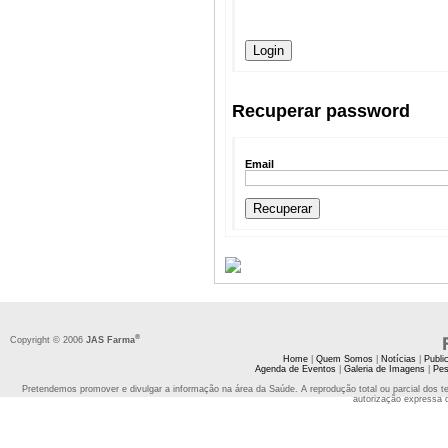
Recuperar password
Email
®
Copyright © 2006
JAS Farma
Home
|
Quem Somos
|
Notícias
|
Publi
Agenda de Eventos
|
Galeria de Imagens
|
Pes
Pretendemos promover e divulgar a informação na área da Saúde. A reprodução total ou parcial dos t
autorização expressa 