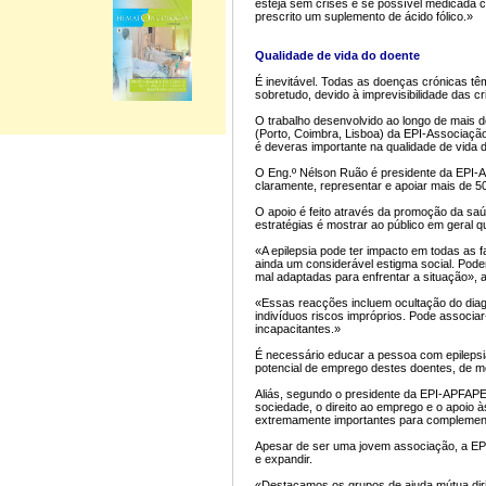
esteja sem crises e se possível medicada c
prescrito um suplemento de ácido fólico.»
Qualidade de vida do doente
É inevitável. Todas as doenças crónicas têm
sobretudo, devido à imprevisibilidade das c
O trabalho desenvolvido ao longo de mais d
(Porto, Coimbra, Lisboa) da EPI-Associaçã
é deveras importante na qualidade de vida 
O Eng.º Nélson Ruão é presidente da EPI-AP
claramente, representar e apoiar mais de 5
O apoio é feito através da promoção da saú
estratégias é mostrar ao público em geral q
«A epilepsia pode ter impacto em todas as 
ainda um considerável estigma social. Pode
mal adaptadas para enfrentar a situação», 
«Essas reacções incluem ocultação do diag
indivíduos riscos impróprios. Pode associa
incapacitantes.»
É necessário educar a pessoa com epilepsi
potencial de emprego destes doentes, de mod
Aliás, segundo o presidente da EPI-APFAPE,
sociedade, o direito ao emprego e o apoio
extremamente importantes para complement
Apesar de ser uma jovem associação, a EPI
e expandir.
«Destacamos os grupos de ajuda mútua diri