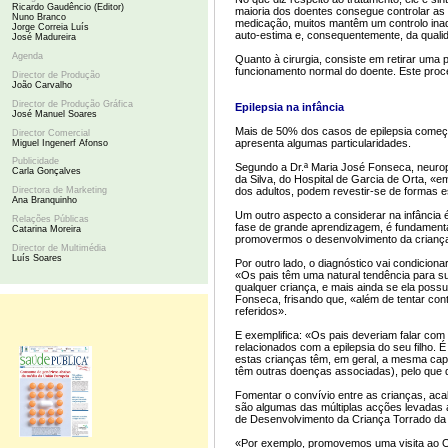
Ricardo Gaudêncio (Editor)
maioria dos doentes consegue controlar a
Nuno Branco
medicação, muitos mantêm um controlo ina
Jorge Correia Luís
auto-estima e, consequentemente, da quali
José Madureira
Agenda
Quanto à cirurgia, consiste em retirar uma 
funcionamento normal do doente. Este proce
Director de Produção
João Carvalho
Director de Produção Gráfica
Epilepsia na infância
José Manuel Soares
Mais de 50% dos casos de epilepsia começa
Director Comercial
apresenta algumas particularidades.
Miguel Ingenerf Afonso
Publicidade
Segundo a Dr.ª Maria José Fonseca, neuro
Carla Gonçalves
da Silva, do Hospital de Garcia de Orta, «
dos adultos, podem revestir-se de formas e
Directora de Marketing
Ana Branquinho
Um outro aspecto a considerar na infância 
Relações Públicas
fase de grande aprendizagem, é fundamental 
Catarina Moreira
promovermos o desenvolvimento da criança
Director de Multimédia
Luís Soares
Por outro lado, o diagnóstico vai condicionar 
«Os pais têm uma natural tendência para su
qualquer criança, e mais ainda se ela pos
Fonseca, frisando que, «além de tentar co
referidos».
E exemplifica: «Os pais deveriam falar com 
relacionados com a epilepsia do seu filho. 
estas crianças têm, em geral, a mesma c
têm outras doenças associadas), pelo que
Fomentar o convívio entre as crianças, aca
são algumas das múltiplas acções levadas a
de Desenvolvimento da Criança Torrado da
«Por exemplo, promovemos uma visita ao Oc