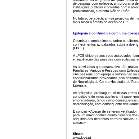
de pessoas com epilepsia; um programa de 
instituições públicas e privadas com o objec
problemática», sustenta Nélson Ruão.
No futuro, perspectivam-se projectos de maio
mais ainda o âmbito da acção da EPI.
Epilepsia é confundida com uma doenç
Optimizar o conhecimento sobre os diferente
conhecimentos actualizados sobre a doença.
(LPCE).
A LPCE dirige-se aos seus associados, bem
e reabilitação das pessoas com epilepsia, a
As actividades que desenvolve são, muitas
Familiares, Amigos e Pessoas com Epileps
«As pessoas com epilepsia sofrem não só 
condicionalismos provocados pelo desconhe
de Neurologia do Centro Hospitalar do Porto
Epilepsia.
«A epilepsia», prossegue, «é muitas vezes
conceitos e de mitos que levam à super-pro
empregadores, tendo como consequência úl
diferenciação, com consequente dificuldad
E conclui: «Apesar de se terem verificado m
para um maior conhecimento científico dos
adquirido aos diferentes estratos sociais, 
coisas.»
Sítios:
www.lpce.pt