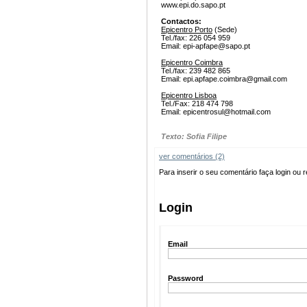
www.epi.do.sapo.pt
Contactos:
Epicentro Porto
(Sede)
Tel./fax: 226 054 959
Email:
epi-apfape@sapo.pt
Epicentro Coimbra
Tel./fax: 239 482 865
Email:
epi.apfape.coimbra@gmail.com
Epicentro Lisboa
Tel./Fax: 218 474 798
Email:
epicentrosul@hotmail.com
Texto: Sofia Filipe
ver comentários (2)
Para inserir o seu comentário faça login ou r
Login
Email
Password