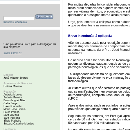
Por muitas décadas foi considerada como 
mitos eram demasiados e quem «sofria na pe
por ser vítimas de mitos, preconceitos e es
quebrados e o estigma marca ainda presen
Urge, pois, encarar a epilepsia como a doen
pesquisa avançada
a que os doentes a assumam e com ela «co
Breve introdução à epilepsia
«Sendo caracterizada pela repetição espontâ
Uma plataforma única para a divulgação da
manifestações anormais do comportamento 
sua empresa!
espontaneamente», diz o Prof. José Manuel 
Saiba como >>
uniforme».
De acordo com este consultor de Neurologia
podem ter diversas causas, desde as de ca
patologia neurológica, às que são secundári
Tal disparidade manifesta-se igualmente e
Director
fases do desenvolvimento e da maturação c
José Alberto Soares
farmacológica.
Assessora de Direcção
Helena Mourão
«Existem outras que são sintoma de patolo
outras manifestações neurológicas ou psiqu
Redacção
Andreia Montes
de reabilitação», completa José Manuel Lop
Andreia Pereira
(LPCE).
Bruno Miguel Dias
Cátia Jorge
Apesar dos mitos ainda associados, a epil
David Carvalho
prevalência que atinge entre quatro a sete 
Maria João Garcia
Paula Pereira
Sara Oliveira
Segundo alguns estudos, em Portugal, apro
Sara Pelicano
cerca de 50 mil. Os mesmos estudos indic
Sílvia Malheiro
50 casos/ano por 100 mil habitantes.
Susana Catarino Mendes
Fotografia
No que diz respeito ao tratamento, ele é sint