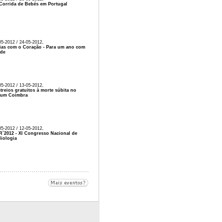
 Corrida de Bebés em Portugal
05-2012 / 24-05-2012,
ias com o Coração - Para um ano com
úde
05-2012 / 13-05-2012,
treios gratuitos à morte súbita no
rum Coimbra
05-2012 / 12-05-2012,
`2012 - XI Congresso Nacional de
iologia