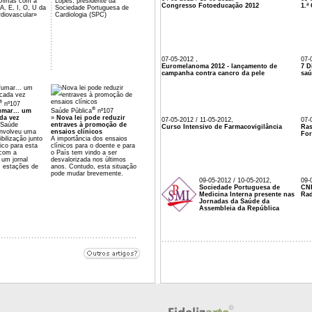
Dimas com a
Lopes, presidente da
Congresso Fotoeducação 2012
1.ª
A, E, I, O, U da
Sociedade Portuguesa de
diovascular»
Cardiologia (SPC)
07-05-2012 ,
07-
Euromelanoma 2012 - lançamento de
7 D
campanha contra cancro da pele
sa
®
nº107
®
umar... um
Saúde Pública
nº107
da vez
»
Nova lei pode reduzir
07-05-2012 / 11-05-2012,
07-
 Saúde
entraves à promoção de
Curso Intensivo de Farmacovigilância
Ras
envolveu uma
ensaios clínicos
Fo
bilização junto
A importância dos ensaios
ico para esta
clínicos para o doente e para
 com a
o País tem vindo a ser
 um jornal
desvalorizada nos últimos
m estações de
anos. Contudo, esta situação
pode mudar brevemente.
09-05-2012 / 10-05-2012,
09-
Sociedade Portuguesa de
CNR
Medicina Interna presente nas
Rad
Jornadas da Saúde da
Assembleia da República