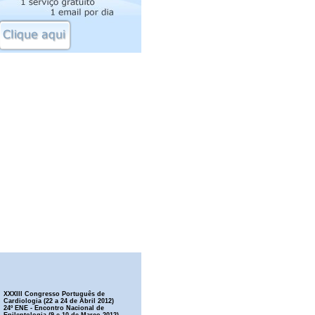
XXXIII Congresso Português de
Cardiologia (22 a 24 de Abril 2012)
24º ENE - Encontro Nacional de
Epileptologia (9 e 10 de Março 2012)