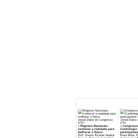
Jornal Diário do Congresso
Jornal Diário
nº75
nº75
»
Registos Nacionais:
»
Congresso
conhecer a realidade para
Cardiologia 
melhorar o futuro
participante
Prof. Doutor Ricardo Seabra
Rosa Mota, Pr