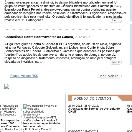
É uma nova esperança na diminuição da morbilidade e mortalidade neonatal. Um
grupo de investigadores do Instituto de Ciências Biomédicas Abel Salazar (ICBAS),
liderado por Paula Ferreira, desenvolveu uma vacina contra o principal agente
causador de infeções nos recém-nascidos, o
Streptococcus agalactiae
, responsável
pela septicemia e pela meningite. O estudo científico já foi publicado na prestigiada
revista «PLOS Pathogens».
Conferência Sobre Sobreviventes de Cancro
,
2012-05-09
A Liga Portuguesa Contra o Cancro (LPCC) organiza, no dia 28 de Maio, segunda-
feira, na Fundação Calouste Gulbenkian, em Lisboa, uma Conferência Sobre
Sobreviventes de Cancro. O objectivo é «avaliar o que acontece às pessoas que
“perdem” os apoios legais que tiveram durante o tempo de doença, no que diz
respeito ao diagnóstico, tratamento, impostos, atribuição de uma percentagem
elevada de invalidez, etc».
Disponível em RSS
27-04-2012 / 28-04-2012,
03-
X Jornadas do Serviço de Urologia do
Cat
CHMT
Bio
 do Congresso
Jornal do Congresso nº173
 Português de
»
«Cardiologia Invasiva é
reúne 1600
hoje uma subespecialidade
s em Vilamoura
fundamental»
of. Doutor Lino
- Prof. Doutor Mário G.
04-05-2012 / 19-05-2012,
05-