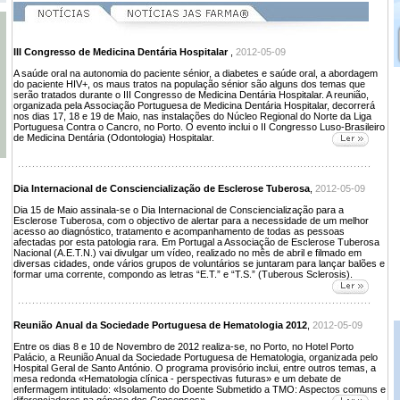
III Congresso de Medicina Dentária Hospitalar
,
2012-05-09
A saúde oral na autonomia do paciente sénior, a diabetes e saúde oral, a abordagem
do paciente HIV+, os maus tratos na população sénior são alguns dos temas que
serão tratados durante o III Congresso de Medicina Dentária Hospitalar. A reunião,
organizada pela Associação Portuguesa de Medicina Dentária Hospitalar, decorrerá
nos dias 17, 18 e 19 de Maio, nas instalações do Núcleo Regional do Norte da Liga
Portuguesa Contra o Cancro, no Porto. O evento inclui o II Congresso Luso-Brasileiro
de Medicina Dentária (Odontologia) Hospitalar.
Dia Internacional de Consciencialização de Esclerose Tuberosa
,
2012-05-09
Dia 15 de Maio assinala-se o Dia Internacional de Consciencialização para a
Esclerose Tuberosa, com o objectivo de alertar para a necessidade de um melhor
acesso ao diagnóstico, tratamento e acompanhamento de todas as pessoas
afectadas por esta patologia rara. Em Portugal a Associação de Esclerose Tuberosa
Nacional (A.E.T.N.) vai divulgar um vídeo, realizado no mês de abril e filmado em
diversas cidades, onde vários grupos de voluntários se juntaram para lançar balões e
formar uma corrente, compondo as letras “E.T.” e “T.S.” (Tuberous Sclerosis).
Reunião Anual da Sociedade Portuguesa de Hematologia 2012
,
2012-05-09
Entre os dias 8 e 10 de Novembro de 2012 realiza-se, no Porto, no Hotel Porto
Palácio, a Reunião Anual da Sociedade Portuguesa de Hematologia, organizada pelo
Hospital Geral de Santo António. O programa provisório inclui, entre outros temas, a
mesa redonda «Hematologia clínica - perspectivas futuras» e um debate de
enfermagem intitulado: «Isolamento do Doente Submetido a TMO: Aspectos comuns e