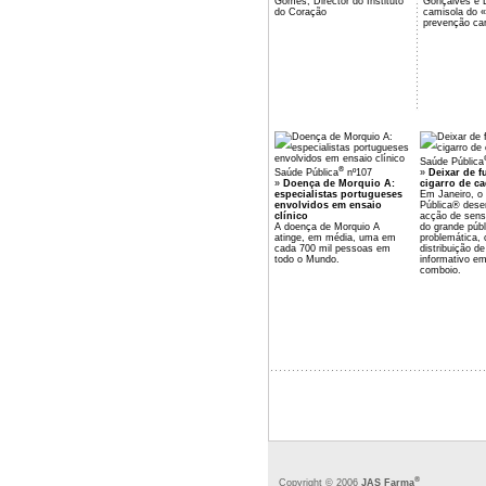
Gomes, Director do Instituto
Gonçalves e 
do Coração
camisola do «
prevenção car
Saúde Pública
®
Saúde Pública
nº107
»
Deixar de f
»
Doença de Morquio A:
cigarro de ca
especialistas portugueses
Em Janeiro, o
envolvidos em ensaio
Pública® des
clínico
acção de sensi
A doença de Morquio A
do grande públ
atinge, em média, uma em
problemática,
cada 700 mil pessoas em
distribuição de
todo o Mundo.
informativo e
comboio.
®
Copyright © 2006
JAS Farma