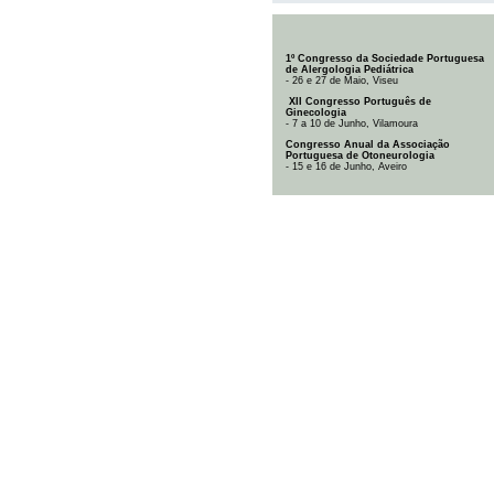
1º Congresso da Sociedade Portuguesa
de Alergologia Pediátrica
- 26 e 27 de Maio, Viseu
XII Congresso Português de
Ginecologia
- 7 a 10 de Junho, Vilamoura
Congresso Anual da Associação
Portuguesa de Otoneurologia
- 15 e 16 de Junho, Aveiro