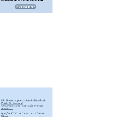
Dia Nacional para a Sensibilização da
Perda Gestacional
Uma iniciativa da Associação Projecto
Artémis ...
Petição STOP ao Cancro do Cólo do
Útero