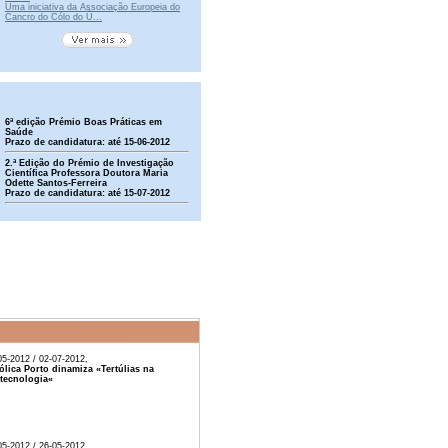
Uma iniciativa da Associação Europeia do
Cancro do Cólo do Ú...
6ª edição Prémio Boas Práticas em
Saúde
Prazo de candidatura: até 15-06-2012
2.ª Edição do Prémio de Investigação
Científica Professora Doutora Maria
Odette Santos-Ferreira
Prazo de candidatura: até 15-07-2012
05-2012 / 02-07-2012,
ólica Porto dinamiza «Tertúlias na
tecnologia«
05-2012 / 26-05-2012,