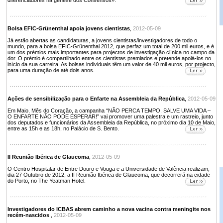
diferenciadores na génese dos Consensos».
Bolsa EFIC-Grünenthal apoia jovens cientistas
,
2012-05-09
Já estão abertas as candidaturas, a jovens cientistas/investigadores de todo o
mundo, para a bolsa EFIC-Grünenthal 2012, que perfaz um total de 200 mil euros, e é
um dos prémios mais importantes para projectos de investigação clínica no campo da
dor. O prémio é compartilhado entre os cientistas premiados e pretende apoiá-los no
início da sua carreira. As bolsas individuais têm um valor de 40 mil euros, por projecto,
para uma duração de até dois anos.
Ações de sensibilização para o Enfarte na Assembleia da República
,
2012-05-09
Em Maio, Mês do Coração, a campanha “NÃO PERCA TEMPO. SALVE UMA VIDA –
O ENFARTE NÃO PODE ESPERAR!” vai promover uma palestra e um rastreio, junto
dos deputados e funcionários da Assembleia da República, no próximo dia 10 de Maio,
entre as 15h e as 18h, no Palácio de S. Bento.
II Reunião Ibérica de Glaucoma
,
2012-05-09
O Centro Hospitalar de Entre Douro e Vouga e a Universidade de Valência realizam,
dia 27 Outubro de 2012, a II Reunião Ibérica de Glaucoma, que decorrerá na cidade
do Porto, no The Yeatman Hotel.
Investigadores do ICBAS abrem caminho a nova vacina contra meningite nos
recém-nascidos
,
2012-05-09