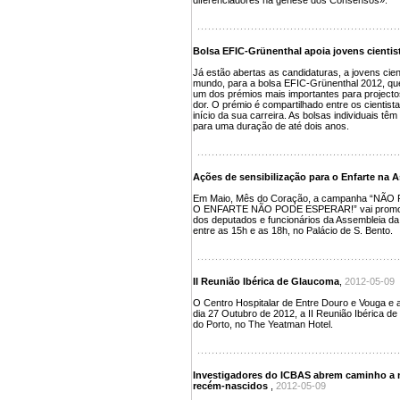
diferenciadores na génese dos Consensos».
Bolsa EFIC-Grünenthal apoia jovens cientis
Já estão abertas as candidaturas, a jovens cien
mundo, para a bolsa EFIC-Grünenthal 2012, que 
um dos prémios mais importantes para projecto
dor. O prémio é compartilhado entre os cientist
início da sua carreira. As bolsas individuais têm
para uma duração de até dois anos.
Ações de sensibilização para o Enfarte na 
Em Maio, Mês do Coração, a campanha “NÃ
O ENFARTE NÃO PODE ESPERAR!” vai promover 
dos deputados e funcionários da Assembleia da 
entre as 15h e as 18h, no Palácio de S. Bento.
II Reunião Ibérica de Glaucoma
,
2012-05-09
O Centro Hospitalar de Entre Douro e Vouga e a
dia 27 Outubro de 2012, a II Reunião Ibérica d
do Porto, no The Yeatman Hotel.
Investigadores do ICBAS abrem caminho a 
recém-nascidos
,
2012-05-09