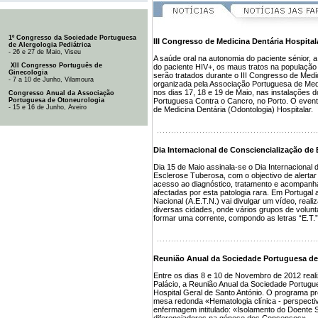
1º Congresso da Sociedade Portuguesa
III Congresso de Medicina Dentária Hospital
de Alergologia Pediátrica
- 26 e 27 de Maio, Viseu
A saúde oral na autonomia do paciente sénior, 
XII Congresso Português de
do paciente HIV+, os maus tratos na população
Ginecologia
serão tratados durante o III Congresso de Medic
- 7 a 10 de Junho, Vilamoura
organizada pela Associação Portuguesa de Medi
nos dias 17, 18 e 19 de Maio, nas instalações 
Congresso Anual da Associação
Portuguesa de Otoneurologia
Portuguesa Contra o Cancro, no Porto. O evento
- 15 e 16 de Junho, Aveiro
de Medicina Dentária (Odontologia) Hospitalar.
Dia Internacional de Consciencialização de
Dia 15 de Maio assinala-se o Dia Internacional 
Esclerose Tuberosa, com o objectivo de alerta
acesso ao diagnóstico, tratamento e acompan
afectadas por esta patologia rara. Em Portuga
Nacional (A.E.T.N.) vai divulgar um vídeo, reali
diversas cidades, onde vários grupos de volunt
formar uma corrente, compondo as letras “E.T.” 
Reunião Anual da Sociedade Portuguesa de
Entre os dias 8 e 10 de Novembro de 2012 reali
Palácio, a Reunião Anual da Sociedade Portugu
Hospital Geral de Santo António. O programa prov
mesa redonda «Hematologia clínica - perspecti
enfermagem intitulado: «Isolamento do Doent