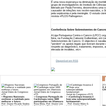
É uma nova esperança na diminuição da morbili
grupo de investigadores do Instituto de Ciênci
liderado por Paula Ferreira, desenvolveu uma va
causador de infeções nos recém-nascidos, o
S
pela septicemia e pela meningite. O estudo cientí
revista «PLOS Pathogens».
Conferência Sobre Sobreviventes de Cancr
A Liga Portuguesa Contra o Cancro (LPCC) orga
feira, na Fundação Calouste Gulbenkian, em L
Sobreviventes de Cancro. O objectivo é «avali
“perdem” os apoios legais que tiveram durante 
respeito ao diagnóstico, tratamento, impostos,
elevada de invalidez, etc».
Disponível em RSS
27-
X J
CH
Jornal Diário do Congresso
Jornal Diário do Congresso
nº75
nº75
Jornal do Congresso nº173
»
Registos Nacionais:
»
Congresso Português de
»
«Cardiologia Invasiva é
conhecer a realidade para
Cardiologia reúne 1600
hoje uma subespecialidade
melhorar o futuro
participantes em Vilamoura
fundamental»
Prof. Doutor Ricardo Seabra
Rosa Mota, Prof. Doutor Lino
- Prof. Doutor Mário G.
04-