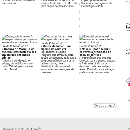
Gomes, Director do Instituto
Gonçalves e Dimas com a
Lopes, presidente da
Co
do Coração
camisola do «A, E, I, O, U da
Sociedade Portuguesa de
prevenção cardiovascular»
Cardiologia (SPC)
07-
Eu
cam
®
Saúde Pública
nº107
®
®
Saúde Pública
nº107
»
Deixar de fumar... um
Saúde Pública
nº107
»
Doença de Morquio A:
cigarro de cada vez
»
Nova lei pode reduzir
07-
especialistas portugueses
Em Janeiro, o Saúde
entraves à promoção de
Cur
envolvidos em ensaio
Pública® desenvolveu uma
ensaios clínicos
clínico
acção de sensibilização junto
A importância dos ensaios
A doença de Morquio A
do grande público para esta
clínicos para o doente e para
atinge, em média, uma em
problemática, com a
o País tem vindo a ser
cada 700 mil pessoas em
distribuição de um jornal
desvalorizada nos últimos
todo o Mundo.
informativo em estações de
anos. Contudo, esta situação
comboio.
pode mudar brevemente.
®
Copyright © 2006
JAS Farma