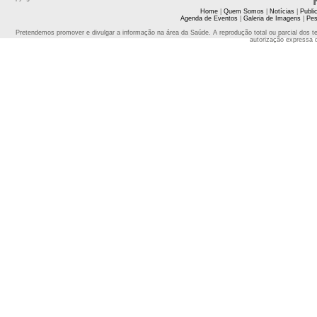
Home
|
Quem Somos
|
Notícias
|
Publi
Agenda de Eventos
|
Galeria de Imagens
|
Pes
Pretendemos promover e divulgar a informação na área da Saúde. A reprodução total ou parcial dos t
autorização expressa 