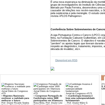
É uma nova esperança na diminuição da morbili
grupo de investigadores do Instituto de Ciênci
liderado por Paula Ferreira, desenvolveu uma va
causador de infeções nos recém-nascidos, o
S
pela septicemia e pela meningite. O estudo cientí
revista «PLOS Pathogens».
Conferência Sobre Sobreviventes de Cancr
A Liga Portuguesa Contra o Cancro (LPCC) orga
feira, na Fundação Calouste Gulbenkian, em L
Sobreviventes de Cancro. O objectivo é «avali
“perdem” os apoios legais que tiveram durante 
respeito ao diagnóstico, tratamento, impostos,
elevada de invalidez, etc».
Disponível em RSS
27-
X J
CH
Jornal Diário do Congresso
Jornal Diário do Congresso
nº75
nº75
Jornal do Congresso nº173
»
Registos Nacionais:
»
Congresso Português de
»
«Cardiologia Invasiva é
conhecer a realidade para
Cardiologia reúne 1600
hoje uma subespecialidade
melhorar o futuro
participantes em Vilamoura
fundamental»
Prof. Doutor Ricardo Seabra
Rosa Mota, Prof. Doutor Lino
- Prof. Doutor Mário G.
04-