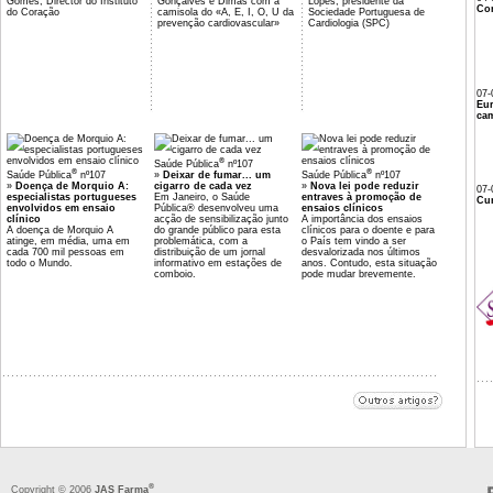
Gomes, Director do Instituto
Gonçalves e Dimas com a
Lopes, presidente da
Co
do Coração
camisola do «A, E, I, O, U da
Sociedade Portuguesa de
prevenção cardiovascular»
Cardiologia (SPC)
07-
Eu
cam
®
Saúde Pública
nº107
®
®
Saúde Pública
nº107
»
Deixar de fumar... um
Saúde Pública
nº107
»
Doença de Morquio A:
cigarro de cada vez
»
Nova lei pode reduzir
07-
especialistas portugueses
Em Janeiro, o Saúde
entraves à promoção de
Cur
envolvidos em ensaio
Pública® desenvolveu uma
ensaios clínicos
clínico
acção de sensibilização junto
A importância dos ensaios
A doença de Morquio A
do grande público para esta
clínicos para o doente e para
atinge, em média, uma em
problemática, com a
o País tem vindo a ser
cada 700 mil pessoas em
distribuição de um jornal
desvalorizada nos últimos
todo o Mundo.
informativo em estações de
anos. Contudo, esta situação
comboio.
pode mudar brevemente.
®
Copyright © 2006
JAS Farma