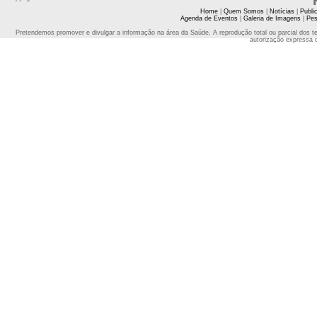
Home
|
Quem Somos
|
Notícias
|
Publi
Agenda de Eventos
|
Galeria de Imagens
|
Pes
Pretendemos promover e divulgar a informação na área da Saúde. A reprodução total ou parcial dos t
autorização expressa 