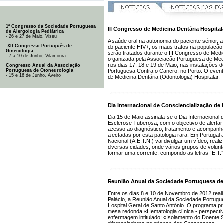
1º Congresso da Sociedade Portuguesa
III Congresso de Medicina Dentária Hospital
de Alergologia Pediátrica
- 26 e 27 de Maio, Viseu
A saúde oral na autonomia do paciente sénior, 
XII Congresso Português de
do paciente HIV+, os maus tratos na população
Ginecologia
serão tratados durante o III Congresso de Medic
- 7 a 10 de Junho, Vilamoura
organizada pela Associação Portuguesa de Medi
nos dias 17, 18 e 19 de Maio, nas instalações 
Congresso Anual da Associação
Portuguesa de Otoneurologia
Portuguesa Contra o Cancro, no Porto. O evento
- 15 e 16 de Junho, Aveiro
de Medicina Dentária (Odontologia) Hospitalar.
Dia Internacional de Consciencialização de
Dia 15 de Maio assinala-se o Dia Internacional 
Esclerose Tuberosa, com o objectivo de alerta
acesso ao diagnóstico, tratamento e acompan
afectadas por esta patologia rara. Em Portuga
Nacional (A.E.T.N.) vai divulgar um vídeo, reali
diversas cidades, onde vários grupos de volunt
formar uma corrente, compondo as letras “E.T.” 
Reunião Anual da Sociedade Portuguesa de
Entre os dias 8 e 10 de Novembro de 2012 reali
Palácio, a Reunião Anual da Sociedade Portugu
Hospital Geral de Santo António. O programa prov
mesa redonda «Hematologia clínica - perspecti
enfermagem intitulado: «Isolamento do Doent