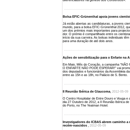
diferenciadores na génese dos Consensos».
Bolsa EFIC-Grünenthal apoia jovens cientis
Já estão abertas as candidaturas, a jovens cien
mundo, para a bolsa EFIC-Grünenthal 2012, que 
um dos prémios mais importantes para projecto
dor. O prémio é compartilhado entre os cientist
início da sua carreira. As bolsas individuais têm
para uma duração de até dois anos.
Ações de sensibilização para o Enfarte na 
Em Maio, Mês do Coração, a campanha “NÃ
O ENFARTE NÃO PODE ESPERAR!” vai promover 
dos deputados e funcionários da Assembleia da 
entre as 15h e as 18h, no Palácio de S. Bento.
II Reunião Ibérica de Glaucoma
,
2012-05-09
O Centro Hospitalar de Entre Douro e Vouga e a
dia 27 Outubro de 2012, a II Reunião Ibérica d
do Porto, no The Yeatman Hotel.
Investigadores do ICBAS abrem caminho a 
recém-nascidos
,
2012-05-09