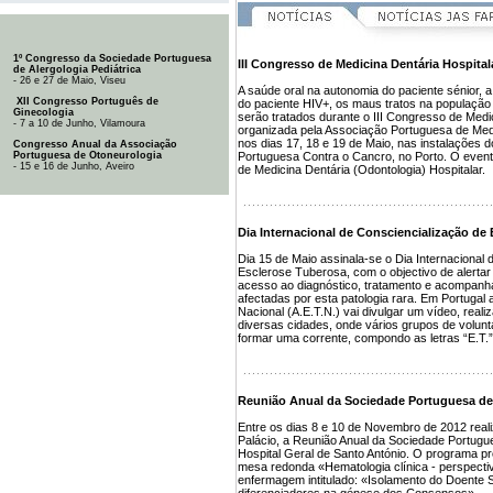
1º Congresso da Sociedade Portuguesa
III Congresso de Medicina Dentária Hospital
de Alergologia Pediátrica
- 26 e 27 de Maio, Viseu
A saúde oral na autonomia do paciente sénior, 
XII Congresso Português de
do paciente HIV+, os maus tratos na população
Ginecologia
serão tratados durante o III Congresso de Medic
- 7 a 10 de Junho, Vilamoura
organizada pela Associação Portuguesa de Medi
nos dias 17, 18 e 19 de Maio, nas instalações 
Congresso Anual da Associação
Portuguesa de Otoneurologia
Portuguesa Contra o Cancro, no Porto. O evento
- 15 e 16 de Junho, Aveiro
de Medicina Dentária (Odontologia) Hospitalar.
Dia Internacional de Consciencialização de
Dia 15 de Maio assinala-se o Dia Internacional 
Esclerose Tuberosa, com o objectivo de alerta
acesso ao diagnóstico, tratamento e acompan
afectadas por esta patologia rara. Em Portuga
Nacional (A.E.T.N.) vai divulgar um vídeo, reali
diversas cidades, onde vários grupos de volunt
formar uma corrente, compondo as letras “E.T.” 
Reunião Anual da Sociedade Portuguesa de
Entre os dias 8 e 10 de Novembro de 2012 reali
Palácio, a Reunião Anual da Sociedade Portugu
Hospital Geral de Santo António. O programa prov
mesa redonda «Hematologia clínica - perspecti
enfermagem intitulado: «Isolamento do Doent