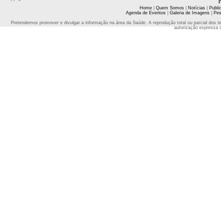
Home
|
Quem Somos
|
Notícias
|
Publi
Agenda de Eventos
|
Galeria de Imagens
|
Pes
Pretendemos promover e divulgar a informação na área da Saúde. A reprodução total ou parcial dos t
autorização expressa 