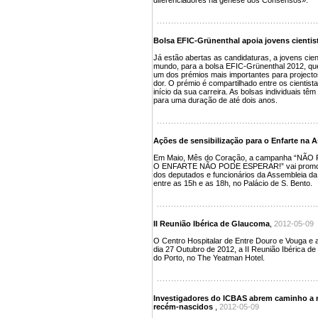
diferenciadores na génese dos Consensos».
Bolsa EFIC-Grünenthal apoia jovens cientis
Já estão abertas as candidaturas, a jovens cien
mundo, para a bolsa EFIC-Grünenthal 2012, que 
um dos prémios mais importantes para projecto
dor. O prémio é compartilhado entre os cientist
início da sua carreira. As bolsas individuais têm
para uma duração de até dois anos.
Ações de sensibilização para o Enfarte na 
Em Maio, Mês do Coração, a campanha “NÃ
O ENFARTE NÃO PODE ESPERAR!” vai promover 
dos deputados e funcionários da Assembleia da 
entre as 15h e as 18h, no Palácio de S. Bento.
II Reunião Ibérica de Glaucoma
,
2012-05-09
O Centro Hospitalar de Entre Douro e Vouga e a
dia 27 Outubro de 2012, a II Reunião Ibérica d
do Porto, no The Yeatman Hotel.
Investigadores do ICBAS abrem caminho a 
recém-nascidos
,
2012-05-09