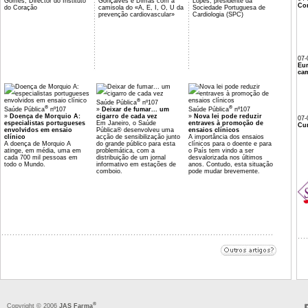
Gomes, Director do Instituto
Gonçalves e Dimas com a
Lopes, presidente da
Co
do Coração
camisola do «A, E, I, O, U da
Sociedade Portuguesa de
prevenção cardiovascular»
Cardiologia (SPC)
07-
Eu
cam
®
Saúde Pública
nº107
®
®
Saúde Pública
nº107
»
Deixar de fumar... um
Saúde Pública
nº107
»
Doença de Morquio A:
cigarro de cada vez
»
Nova lei pode reduzir
07-
especialistas portugueses
Em Janeiro, o Saúde
entraves à promoção de
Cur
envolvidos em ensaio
Pública® desenvolveu uma
ensaios clínicos
clínico
acção de sensibilização junto
A importância dos ensaios
A doença de Morquio A
do grande público para esta
clínicos para o doente e para
atinge, em média, uma em
problemática, com a
o País tem vindo a ser
cada 700 mil pessoas em
distribuição de um jornal
desvalorizada nos últimos
todo o Mundo.
informativo em estações de
anos. Contudo, esta situação
comboio.
pode mudar brevemente.
®
Copyright © 2006
JAS Farma