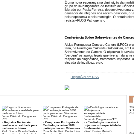
É uma nova esperança na diminuição da morbili
grupo de investigadores do Instituto de Ciênci
liderado por Paula Ferreira, desenvolveu uma va
causador de infeções nos recém-nascidos, o
S
pela septicemia e pela meningite. O estudo cientí
revista «PLOS Pathogens».
Conferência Sobre Sobreviventes de Cancr
A Liga Portuguesa Contra o Cancro (LPCC) orga
feira, na Fundação Calouste Gulbenkian, em L
Sobreviventes de Cancro. O objectivo é «avali
“perdem” os apoios legais que tiveram durante 
respeito ao diagnóstico, tratamento, impostos,
elevada de invalidez, etc».
Disponível em RSS
27-
X J
CH
Jornal Diário do Congresso
Jornal Diário do Congresso
nº75
nº75
Jornal do Congresso nº173
»
Registos Nacionais:
»
Congresso Português de
»
«Cardiologia Invasiva é
conhecer a realidade para
Cardiologia reúne 1600
hoje uma subespecialidade
melhorar o futuro
participantes em Vilamoura
fundamental»
Prof. Doutor Ricardo Seabra
Rosa Mota, Prof. Doutor Lino
- Prof. Doutor Mário G.
04-