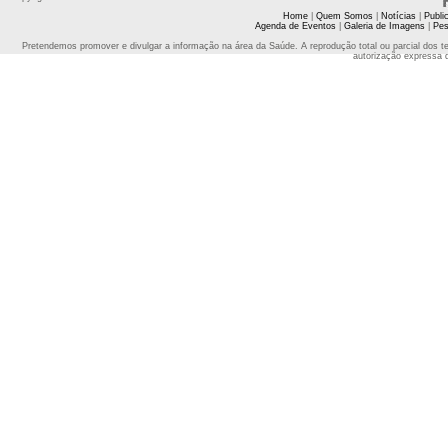
Home
|
Quem Somos
|
Notícias
|
Publi
Agenda de Eventos
|
Galeria de Imagens
|
Pes
Pretendemos promover e divulgar a informação na área da Saúde. A reprodução total ou parcial dos t
autorização expressa 