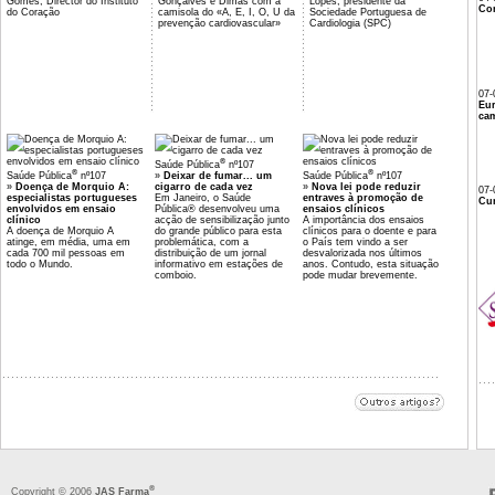
Gomes, Director do Instituto
Gonçalves e Dimas com a
Lopes, presidente da
Co
do Coração
camisola do «A, E, I, O, U da
Sociedade Portuguesa de
prevenção cardiovascular»
Cardiologia (SPC)
07-
Eu
cam
®
Saúde Pública
nº107
®
®
Saúde Pública
nº107
»
Deixar de fumar... um
Saúde Pública
nº107
»
Doença de Morquio A:
cigarro de cada vez
»
Nova lei pode reduzir
07-
especialistas portugueses
Em Janeiro, o Saúde
entraves à promoção de
Cur
envolvidos em ensaio
Pública® desenvolveu uma
ensaios clínicos
clínico
acção de sensibilização junto
A importância dos ensaios
A doença de Morquio A
do grande público para esta
clínicos para o doente e para
atinge, em média, uma em
problemática, com a
o País tem vindo a ser
cada 700 mil pessoas em
distribuição de um jornal
desvalorizada nos últimos
todo o Mundo.
informativo em estações de
anos. Contudo, esta situação
comboio.
pode mudar brevemente.
®
Copyright © 2006
JAS Farma