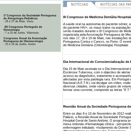
1º Congresso da Sociedade Portuguesa
III Congresso de Medicina Dentária Hospital
de Alergologia Pediátrica
- 26 e 27 de Maio, Viseu
A saúde oral na autonomia do paciente sénior, 
XII Congresso Português de
do paciente HIV+, os maus tratos na população
Ginecologia
serão tratados durante o III Congresso de Medic
- 7 a 10 de Junho, Vilamoura
organizada pela Associação Portuguesa de Medi
nos dias 17, 18 e 19 de Maio, nas instalações 
Congresso Anual da Associação
Portuguesa de Otoneurologia
Portuguesa Contra o Cancro, no Porto. O evento
- 15 e 16 de Junho, Aveiro
de Medicina Dentária (Odontologia) Hospitalar.
Dia Internacional de Consciencialização de
Dia 15 de Maio assinala-se o Dia Internacional 
Esclerose Tuberosa, com o objectivo de alerta
acesso ao diagnóstico, tratamento e acompan
afectadas por esta patologia rara. Em Portuga
Nacional (A.E.T.N.) vai divulgar um vídeo, reali
diversas cidades, onde vários grupos de volunt
formar uma corrente, compondo as letras “E.T.” 
Reunião Anual da Sociedade Portuguesa de
Entre os dias 8 e 10 de Novembro de 2012 reali
Palácio, a Reunião Anual da Sociedade Portugu
Hospital Geral de Santo António. O programa prov
mesa redonda «Hematologia clínica - perspecti
enfermagem intitulado: «Isolamento do Doent