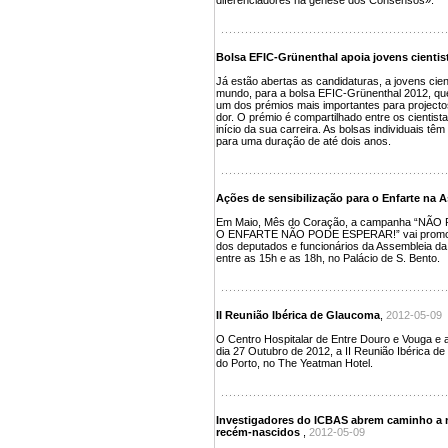
diferenciadores na génese dos Consensos».
Bolsa EFIC-Grünenthal apoia jovens cientis
Já estão abertas as candidaturas, a jovens cien
mundo, para a bolsa EFIC-Grünenthal 2012, que 
um dos prémios mais importantes para projecto
dor. O prémio é compartilhado entre os cientist
início da sua carreira. As bolsas individuais têm
para uma duração de até dois anos.
Ações de sensibilização para o Enfarte na 
Em Maio, Mês do Coração, a campanha “NÃ
O ENFARTE NÃO PODE ESPERAR!” vai promover 
dos deputados e funcionários da Assembleia da 
entre as 15h e as 18h, no Palácio de S. Bento.
II Reunião Ibérica de Glaucoma
,
2012-05-09
O Centro Hospitalar de Entre Douro e Vouga e a
dia 27 Outubro de 2012, a II Reunião Ibérica d
do Porto, no The Yeatman Hotel.
Investigadores do ICBAS abrem caminho a 
recém-nascidos
,
2012-05-09