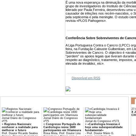
É uma nova esperança na diminuição da morbili
grupo de investigadores do Instituto de Ciênci
liderado por Paula Ferreira, desenvolveu uma va
causador de infeções nos recém-nascidos, o
S
pela septicemia e pela meningite. O estudo cientí
revista «PLOS Pathogens».
Conferência Sobre Sobreviventes de Cancr
A Liga Portuguesa Contra o Cancro (LPCC) orga
feira, na Fundação Calouste Gulbenkian, em L
Sobreviventes de Cancro. O objectivo é «avali
“perdem” os apoios legais que tiveram durante 
respeito ao diagnóstico, tratamento, impostos,
elevada de invalidez, etc».
Disponível em RSS
27-
X J
CH
Jornal Diário do Congresso
Jornal Diário do Congresso
nº75
nº75
Jornal do Congresso nº173
»
Registos Nacionais:
»
Congresso Português de
»
«Cardiologia Invasiva é
conhecer a realidade para
Cardiologia reúne 1600
hoje uma subespecialidade
melhorar o futuro
participantes em Vilamoura
fundamental»
Prof. Doutor Ricardo Seabra
Rosa Mota, Prof. Doutor Lino
- Prof. Doutor Mário G.
04-