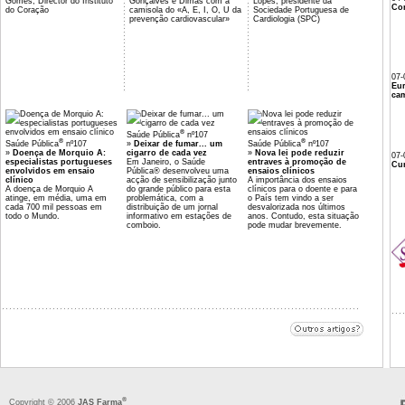
Gomes, Director do Instituto
Gonçalves e Dimas com a
Lopes, presidente da
Co
do Coração
camisola do «A, E, I, O, U da
Sociedade Portuguesa de
prevenção cardiovascular»
Cardiologia (SPC)
07-
Eu
cam
®
Saúde Pública
nº107
®
®
Saúde Pública
nº107
»
Deixar de fumar... um
Saúde Pública
nº107
»
Doença de Morquio A:
cigarro de cada vez
»
Nova lei pode reduzir
07-
especialistas portugueses
Em Janeiro, o Saúde
entraves à promoção de
Cur
envolvidos em ensaio
Pública® desenvolveu uma
ensaios clínicos
clínico
acção de sensibilização junto
A importância dos ensaios
A doença de Morquio A
do grande público para esta
clínicos para o doente e para
atinge, em média, uma em
problemática, com a
o País tem vindo a ser
cada 700 mil pessoas em
distribuição de um jornal
desvalorizada nos últimos
todo o Mundo.
informativo em estações de
anos. Contudo, esta situação
comboio.
pode mudar brevemente.
®
Copyright © 2006
JAS Farma