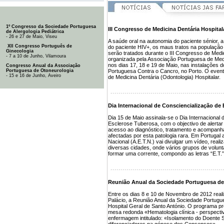
1º Congresso da Sociedade Portuguesa
III Congresso de Medicina Dentária Hospital
de Alergologia Pediátrica
- 26 e 27 de Maio, Viseu
A saúde oral na autonomia do paciente sénior, 
XII Congresso Português de
do paciente HIV+, os maus tratos na população
Ginecologia
serão tratados durante o III Congresso de Medic
- 7 a 10 de Junho, Vilamoura
organizada pela Associação Portuguesa de Medi
nos dias 17, 18 e 19 de Maio, nas instalações 
Congresso Anual da Associação
Portuguesa de Otoneurologia
Portuguesa Contra o Cancro, no Porto. O evento
- 15 e 16 de Junho, Aveiro
de Medicina Dentária (Odontologia) Hospitalar.
Dia Internacional de Consciencialização de
Dia 15 de Maio assinala-se o Dia Internacional 
Esclerose Tuberosa, com o objectivo de alerta
acesso ao diagnóstico, tratamento e acompan
afectadas por esta patologia rara. Em Portuga
Nacional (A.E.T.N.) vai divulgar um vídeo, reali
diversas cidades, onde vários grupos de volunt
formar uma corrente, compondo as letras “E.T.” 
Reunião Anual da Sociedade Portuguesa de
Entre os dias 8 e 10 de Novembro de 2012 reali
Palácio, a Reunião Anual da Sociedade Portugu
Hospital Geral de Santo António. O programa prov
mesa redonda «Hematologia clínica - perspecti
enfermagem intitulado: «Isolamento do Doent