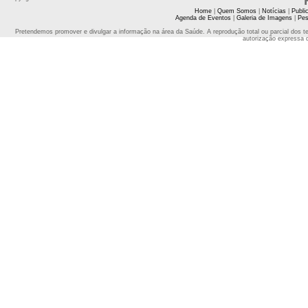
Home
|
Quem Somos
|
Notícias
|
Publi
Agenda de Eventos
|
Galeria de Imagens
|
Pes
Pretendemos promover e divulgar a informação na área da Saúde. A reprodução total ou parcial dos t
autorização expressa 