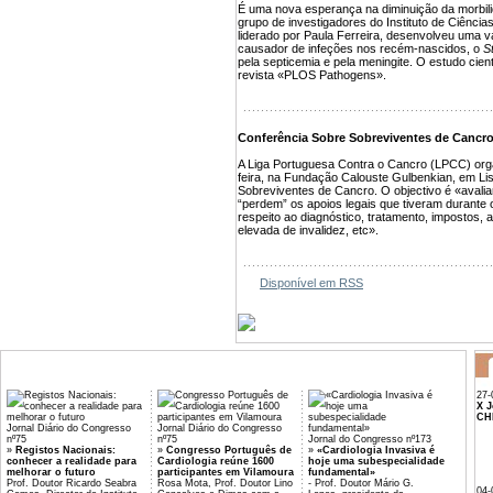
É uma nova esperança na diminuição da morbili
grupo de investigadores do Instituto de Ciênci
liderado por Paula Ferreira, desenvolveu uma va
causador de infeções nos recém-nascidos, o
S
pela septicemia e pela meningite. O estudo cientí
revista «PLOS Pathogens».
Conferência Sobre Sobreviventes de Cancr
A Liga Portuguesa Contra o Cancro (LPCC) orga
feira, na Fundação Calouste Gulbenkian, em L
Sobreviventes de Cancro. O objectivo é «avali
“perdem” os apoios legais que tiveram durante 
respeito ao diagnóstico, tratamento, impostos,
elevada de invalidez, etc».
Disponível em RSS
27-
X J
CH
Jornal Diário do Congresso
Jornal Diário do Congresso
nº75
nº75
Jornal do Congresso nº173
»
Registos Nacionais:
»
Congresso Português de
»
«Cardiologia Invasiva é
conhecer a realidade para
Cardiologia reúne 1600
hoje uma subespecialidade
melhorar o futuro
participantes em Vilamoura
fundamental»
Prof. Doutor Ricardo Seabra
Rosa Mota, Prof. Doutor Lino
- Prof. Doutor Mário G.
04-