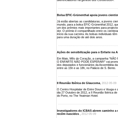
diferenciadores na génese dos Consensos».
Bolsa EFIC-Grünenthal apoia jovens cientis
Já estão abertas as candidaturas, a jovens cien
mundo, para a bolsa EFIC-Grünenthal 2012, que 
um dos prémios mais importantes para projecto
dor. O prémio é compartilhado entre os cientist
início da sua carreira. As bolsas individuais têm
para uma duração de até dois anos.
Ações de sensibilização para o Enfarte na 
Em Maio, Mês do Coração, a campanha “NÃ
O ENFARTE NÃO PODE ESPERAR!” vai promover 
dos deputados e funcionários da Assembleia da 
entre as 15h e as 18h, no Palácio de S. Bento.
II Reunião Ibérica de Glaucoma
,
2012-05-09
O Centro Hospitalar de Entre Douro e Vouga e a
dia 27 Outubro de 2012, a II Reunião Ibérica d
do Porto, no The Yeatman Hotel.
Investigadores do ICBAS abrem caminho a 
recém-nascidos
,
2012-05-09