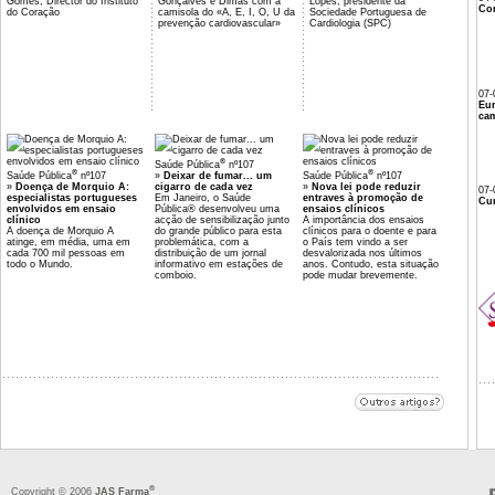
Gomes, Director do Instituto
Gonçalves e Dimas com a
Lopes, presidente da
Co
do Coração
camisola do «A, E, I, O, U da
Sociedade Portuguesa de
prevenção cardiovascular»
Cardiologia (SPC)
07-
Eu
cam
®
Saúde Pública
nº107
®
®
Saúde Pública
nº107
»
Deixar de fumar... um
Saúde Pública
nº107
»
Doença de Morquio A:
cigarro de cada vez
»
Nova lei pode reduzir
07-
especialistas portugueses
Em Janeiro, o Saúde
entraves à promoção de
Cur
envolvidos em ensaio
Pública® desenvolveu uma
ensaios clínicos
clínico
acção de sensibilização junto
A importância dos ensaios
A doença de Morquio A
do grande público para esta
clínicos para o doente e para
atinge, em média, uma em
problemática, com a
o País tem vindo a ser
cada 700 mil pessoas em
distribuição de um jornal
desvalorizada nos últimos
todo o Mundo.
informativo em estações de
anos. Contudo, esta situação
comboio.
pode mudar brevemente.
®
Copyright © 2006
JAS Farma