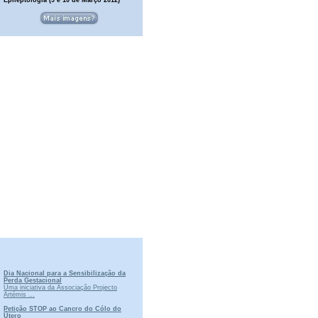
Dia Nacional para a Sensibilização da
Perda Gestacional
Uma iniciativa da Associação Projecto
Artémis ...
Petição STOP ao Cancro do Cólo do
Útero