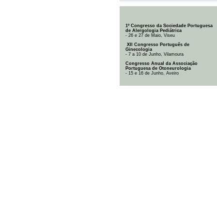
1º Congresso da Sociedade Portuguesa
de Alergologia Pediátrica
- 26 e 27 de Maio, Viseu
XII Congresso Português de
Ginecologia
- 7 a 10 de Junho, Vilamoura
Congresso Anual da Associação
Portuguesa de Otoneurologia
- 15 e 16 de Junho, Aveiro