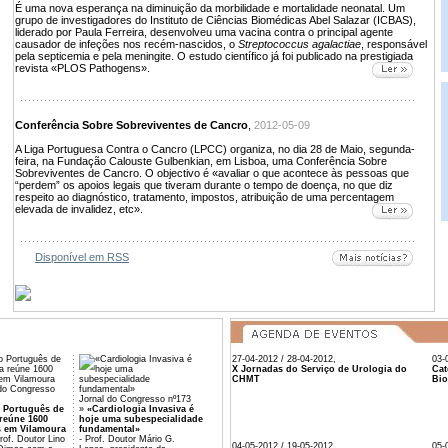
É uma nova esperança na diminuição da morbilidade e mortalidade neonatal. Um
grupo de investigadores do Instituto de Ciências Biomédicas Abel Salazar (ICBAS),
liderado por Paula Ferreira, desenvolveu uma vacina contra o principal agente
causador de infeções nos recém-nascidos, o
Streptococcus agalactiae
, responsável
pela septicemia e pela meningite. O estudo científico já foi publicado na prestigiada
revista «PLOS Pathogens».
Conferência Sobre Sobreviventes de Cancro
,
2012-05-09
A Liga Portuguesa Contra o Cancro (LPCC) organiza, no dia 28 de Maio, segunda-
feira, na Fundação Calouste Gulbenkian, em Lisboa, uma Conferência Sobre
Sobreviventes de Cancro. O objectivo é «avaliar o que acontece às pessoas que
“perdem” os apoios legais que tiveram durante o tempo de doença, no que diz
respeito ao diagnóstico, tratamento, impostos, atribuição de uma percentagem
elevada de invalidez, etc».
Disponível em RSS
27-04-2012 / 28-04-2012,
03-
X Jornadas do Serviço de Urologia do
Cat
CHMT
Bio
 do Congresso
Jornal do Congresso nº173
 Português de
»
«Cardiologia Invasiva é
reúne 1600
hoje uma subespecialidade
s em Vilamoura
fundamental»
of. Doutor Lino
- Prof. Doutor Mário G.
04-05-2012 / 19-05-2012,
05-