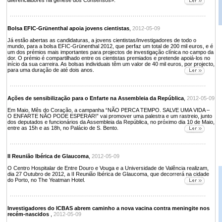
diferenciadores na génese dos Consensos».
Bolsa EFIC-Grünenthal apoia jovens cientistas
,
2012-05-09
Já estão abertas as candidaturas, a jovens cientistas/investigadores de todo o
mundo, para a bolsa EFIC-Grünenthal 2012, que perfaz um total de 200 mil euros, e é
um dos prémios mais importantes para projectos de investigação clínica no campo da
dor. O prémio é compartilhado entre os cientistas premiados e pretende apoiá-los no
início da sua carreira. As bolsas individuais têm um valor de 40 mil euros, por projecto,
para uma duração de até dois anos.
Ações de sensibilização para o Enfarte na Assembleia da República
,
2012-05-09
Em Maio, Mês do Coração, a campanha “NÃO PERCA TEMPO. SALVE UMA VIDA –
O ENFARTE NÃO PODE ESPERAR!” vai promover uma palestra e um rastreio, junto
dos deputados e funcionários da Assembleia da República, no próximo dia 10 de Maio,
entre as 15h e as 18h, no Palácio de S. Bento.
II Reunião Ibérica de Glaucoma
,
2012-05-09
O Centro Hospitalar de Entre Douro e Vouga e a Universidade de Valência realizam,
dia 27 Outubro de 2012, a II Reunião Ibérica de Glaucoma, que decorrerá na cidade
do Porto, no The Yeatman Hotel.
Investigadores do ICBAS abrem caminho a nova vacina contra meningite nos
recém-nascidos
,
2012-05-09