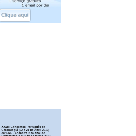
XXXIII Congresso Português de
Cardiologia (22 a 24 de Abril 2012)
24º ENE - Encontro Nacional de
Epileptologia (9 e 10 de Março 2012)