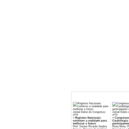
Jornal Diário do Congresso
Jornal Diário
nº75
nº75
»
Registos Nacionais:
»
Congresso
conhecer a realidade para
Cardiologia 
melhorar o futuro
participante
Prof. Doutor Ricardo Seabra
Rosa Mota, Pr