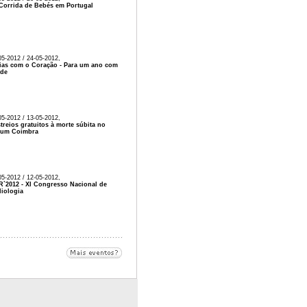
 Corrida de Bebés em Portugal
05-2012 / 24-05-2012,
ias com o Coração - Para um ano com
úde
05-2012 / 13-05-2012,
treios gratuitos à morte súbita no
rum Coimbra
05-2012 / 12-05-2012,
`2012 - XI Congresso Nacional de
iologia