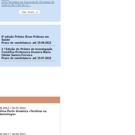
Uma iniciativa da Associação Europeia do
Cancro do Cólo do Ú...
6ª edição Prémio Boas Práticas em
Saúde
Prazo de candidatura: até 15-06-2012
2.ª Edição do Prémio de Investigação
Científica Professora Doutora Maria
Odette Santos-Ferreira
Prazo de candidatura: até 15-07-2012
05-2012 / 02-07-2012,
ólica Porto dinamiza «Tertúlias na
tecnologia«
05-2012 / 26-05-2012,