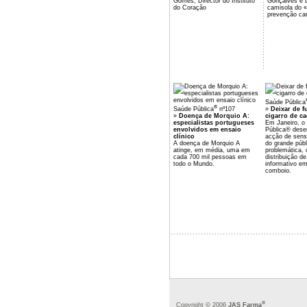
Gomes, Director do Instituto
Gonçalves e 
do Coração
camisola do «
prevenção car
Saúde Pública
®
Saúde Pública
nº107
»
Deixar de f
»
Doença de Morquio A:
cigarro de ca
especialistas portugueses
Em Janeiro, o
envolvidos em ensaio
Pública® des
clínico
acção de sensi
A doença de Morquio A
do grande públ
atinge, em média, uma em
problemática,
cada 700 mil pessoas em
distribuição de
todo o Mundo.
informativo e
comboio.
®
Copyright © 2006
JAS Farma