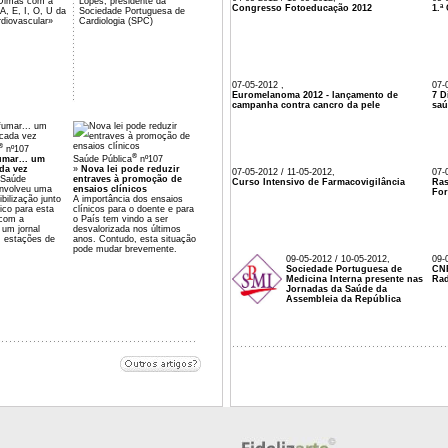
Dimas com a
Lopes, presidente da
Congresso Fotoeducação 2012
1.ª
A, E, I, O, U da
Sociedade Portuguesa de
diovascular»
Cardiologia (SPC)
07-05-2012 ,
07-
Euromelanoma 2012 - lançamento de
7 D
campanha contra cancro da pele
sa
®
nº107
®
umar... um
Saúde Pública
nº107
da vez
»
Nova lei pode reduzir
07-05-2012 / 11-05-2012,
07-
 Saúde
entraves à promoção de
Curso Intensivo de Farmacovigilância
Ras
envolveu uma
ensaios clínicos
Fo
bilização junto
A importância dos ensaios
ico para esta
clínicos para o doente e para
 com a
o País tem vindo a ser
 um jornal
desvalorizada nos últimos
m estações de
anos. Contudo, esta situação
pode mudar brevemente.
09-05-2012 / 10-05-2012,
09-
Sociedade Portuguesa de
CNR
Medicina Interna presente nas
Rad
Jornadas da Saúde da
Assembleia da República