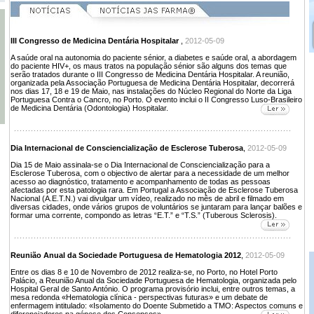
III Congresso de Medicina Dentária Hospitalar
,
2012-05-09
A saúde oral na autonomia do paciente sénior, a diabetes e saúde oral, a abordagem
do paciente HIV+, os maus tratos na população sénior são alguns dos temas que
serão tratados durante o III Congresso de Medicina Dentária Hospitalar. A reunião,
organizada pela Associação Portuguesa de Medicina Dentária Hospitalar, decorrerá
nos dias 17, 18 e 19 de Maio, nas instalações do Núcleo Regional do Norte da Liga
Portuguesa Contra o Cancro, no Porto. O evento inclui o II Congresso Luso-Brasileiro
de Medicina Dentária (Odontologia) Hospitalar.
Dia Internacional de Consciencialização de Esclerose Tuberosa
,
2012-05-09
Dia 15 de Maio assinala-se o Dia Internacional de Consciencialização para a
Esclerose Tuberosa, com o objectivo de alertar para a necessidade de um melhor
acesso ao diagnóstico, tratamento e acompanhamento de todas as pessoas
afectadas por esta patologia rara. Em Portugal a Associação de Esclerose Tuberosa
Nacional (A.E.T.N.) vai divulgar um vídeo, realizado no mês de abril e filmado em
diversas cidades, onde vários grupos de voluntários se juntaram para lançar balões e
formar uma corrente, compondo as letras “E.T.” e “T.S.” (Tuberous Sclerosis).
Reunião Anual da Sociedade Portuguesa de Hematologia 2012
,
2012-05-09
Entre os dias 8 e 10 de Novembro de 2012 realiza-se, no Porto, no Hotel Porto
Palácio, a Reunião Anual da Sociedade Portuguesa de Hematologia, organizada pelo
Hospital Geral de Santo António. O programa provisório inclui, entre outros temas, a
mesa redonda «Hematologia clínica - perspectivas futuras» e um debate de
enfermagem intitulado: «Isolamento do Doente Submetido a TMO: Aspectos comuns e