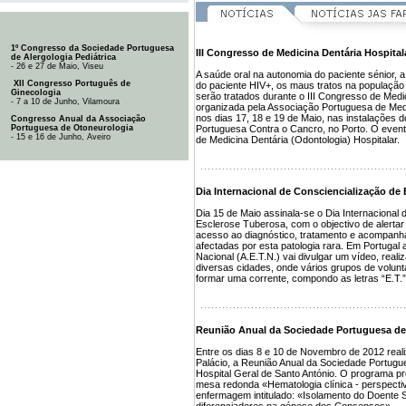
1º Congresso da Sociedade Portuguesa
III Congresso de Medicina Dentária Hospital
de Alergologia Pediátrica
- 26 e 27 de Maio, Viseu
A saúde oral na autonomia do paciente sénior, 
XII Congresso Português de
do paciente HIV+, os maus tratos na população
Ginecologia
serão tratados durante o III Congresso de Medic
- 7 a 10 de Junho, Vilamoura
organizada pela Associação Portuguesa de Medi
nos dias 17, 18 e 19 de Maio, nas instalações 
Congresso Anual da Associação
Portuguesa de Otoneurologia
Portuguesa Contra o Cancro, no Porto. O evento
- 15 e 16 de Junho, Aveiro
de Medicina Dentária (Odontologia) Hospitalar.
Dia Internacional de Consciencialização de
Dia 15 de Maio assinala-se o Dia Internacional 
Esclerose Tuberosa, com o objectivo de alerta
acesso ao diagnóstico, tratamento e acompan
afectadas por esta patologia rara. Em Portuga
Nacional (A.E.T.N.) vai divulgar um vídeo, reali
diversas cidades, onde vários grupos de volunt
formar uma corrente, compondo as letras “E.T.” 
Reunião Anual da Sociedade Portuguesa de
Entre os dias 8 e 10 de Novembro de 2012 reali
Palácio, a Reunião Anual da Sociedade Portugu
Hospital Geral de Santo António. O programa prov
mesa redonda «Hematologia clínica - perspecti
enfermagem intitulado: «Isolamento do Doent