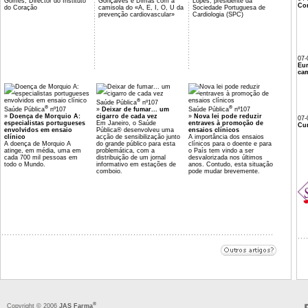
Gomes, Director do Instituto
Gonçalves e Dimas com a
Lopes, presidente da
Co
do Coração
camisola do «A, E, I, O, U da
Sociedade Portuguesa de
prevenção cardiovascular»
Cardiologia (SPC)
07-
Eu
cam
®
Saúde Pública
nº107
®
®
Saúde Pública
nº107
»
Deixar de fumar... um
Saúde Pública
nº107
»
Doença de Morquio A:
cigarro de cada vez
»
Nova lei pode reduzir
07-
especialistas portugueses
Em Janeiro, o Saúde
entraves à promoção de
Cur
envolvidos em ensaio
Pública® desenvolveu uma
ensaios clínicos
clínico
acção de sensibilização junto
A importância dos ensaios
A doença de Morquio A
do grande público para esta
clínicos para o doente e para
atinge, em média, uma em
problemática, com a
o País tem vindo a ser
cada 700 mil pessoas em
distribuição de um jornal
desvalorizada nos últimos
todo o Mundo.
informativo em estações de
anos. Contudo, esta situação
comboio.
pode mudar brevemente.
®
Copyright © 2006
JAS Farma