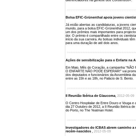
diferenciadores na génese dos Consensos».
Bolsa EFIC-Grünenthal apoia jovens cientis
Já estão abertas as candidaturas, a jovens cien
mundo, para a bolsa EFIC-Grünenthal 2012, que 
um dos prémios mais importantes para projecto
dor. O prémio é compartilhado entre os cientist
início da sua carreira. As bolsas individuais têm
para uma duração de até dois anos.
Ações de sensibilização para o Enfarte na 
Em Maio, Mês do Coração, a campanha “NÃ
O ENFARTE NÃO PODE ESPERAR!” vai promover 
dos deputados e funcionários da Assembleia da 
entre as 15h e as 18h, no Palácio de S. Bento.
II Reunião Ibérica de Glaucoma
,
2012-05-09
O Centro Hospitalar de Entre Douro e Vouga e a
dia 27 Outubro de 2012, a II Reunião Ibérica d
do Porto, no The Yeatman Hotel.
Investigadores do ICBAS abrem caminho a 
recém-nascidos
,
2012-05-09