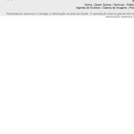
Home
|
Quem Somos
|
Notícias
|
Publi
Agenda de Eventos
|
Galeria de Imagens
|
Pes
Pretendemos promover e divulgar a informação na área da Saúde. A reprodução total ou parcial dos t
autorização expressa 