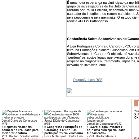
É uma nova esperança na diminuição da morbili
grupo de investigadores do Instituto de Ciênci
liderado por Paula Ferreira, desenvolveu uma va
causador de infeções nos recém-nascidos, o
S
pela septicemia e pela meningite. O estudo cientí
revista «PLOS Pathogens».
Conferência Sobre Sobreviventes de Cancr
A Liga Portuguesa Contra o Cancro (LPCC) orga
feira, na Fundação Calouste Gulbenkian, em L
Sobreviventes de Cancro. O objectivo é «avali
“perdem” os apoios legais que tiveram durante 
respeito ao diagnóstico, tratamento, impostos,
elevada de invalidez, etc».
Disponível em RSS
27-
X J
CH
Jornal Diário do Congresso
Jornal Diário do Congresso
nº75
nº75
Jornal do Congresso nº173
»
Registos Nacionais:
»
Congresso Português de
»
«Cardiologia Invasiva é
conhecer a realidade para
Cardiologia reúne 1600
hoje uma subespecialidade
melhorar o futuro
participantes em Vilamoura
fundamental»
Prof. Doutor Ricardo Seabra
Rosa Mota, Prof. Doutor Lino
- Prof. Doutor Mário G.
04-