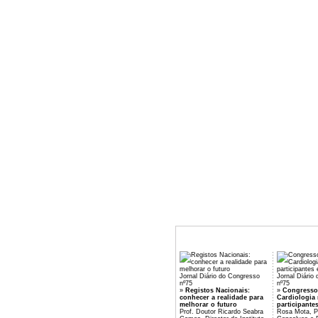
Jornal Diário do Congresso
Jornal Diário
nº75
nº75
»
Registos Nacionais:
»
Congresso
conhecer a realidade para
Cardiologia 
melhorar o futuro
participante
Prof. Doutor Ricardo Seabra
Rosa Mota, Pr