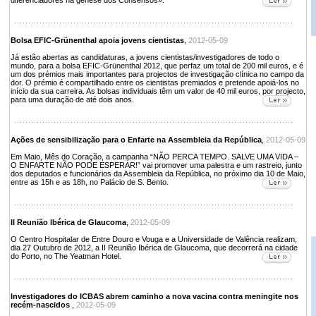
diferenciadores na génese dos Consensos».
Bolsa EFIC-Grünenthal apoia jovens cientistas
,
2012-05-09
Já estão abertas as candidaturas, a jovens cientistas/investigadores de todo o
mundo, para a bolsa EFIC-Grünenthal 2012, que perfaz um total de 200 mil euros, e é
um dos prémios mais importantes para projectos de investigação clínica no campo da
dor. O prémio é compartilhado entre os cientistas premiados e pretende apoiá-los no
início da sua carreira. As bolsas individuais têm um valor de 40 mil euros, por projecto,
para uma duração de até dois anos.
Ações de sensibilização para o Enfarte na Assembleia da República
,
2012-05-09
Em Maio, Mês do Coração, a campanha “NÃO PERCA TEMPO. SALVE UMA VIDA –
O ENFARTE NÃO PODE ESPERAR!” vai promover uma palestra e um rastreio, junto
dos deputados e funcionários da Assembleia da República, no próximo dia 10 de Maio,
entre as 15h e as 18h, no Palácio de S. Bento.
II Reunião Ibérica de Glaucoma
,
2012-05-09
O Centro Hospitalar de Entre Douro e Vouga e a Universidade de Valência realizam,
dia 27 Outubro de 2012, a II Reunião Ibérica de Glaucoma, que decorrerá na cidade
do Porto, no The Yeatman Hotel.
Investigadores do ICBAS abrem caminho a nova vacina contra meningite nos
recém-nascidos
,
2012-05-09