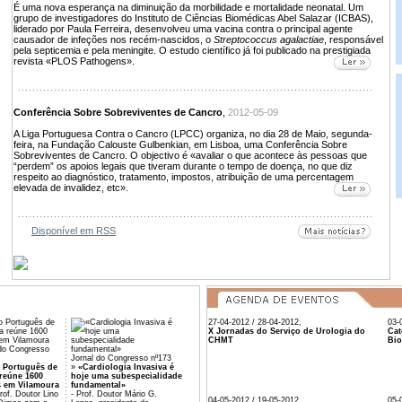
É uma nova esperança na diminuição da morbilidade e mortalidade neonatal. Um
grupo de investigadores do Instituto de Ciências Biomédicas Abel Salazar (ICBAS),
liderado por Paula Ferreira, desenvolveu uma vacina contra o principal agente
causador de infeções nos recém-nascidos, o
Streptococcus agalactiae
, responsável
pela septicemia e pela meningite. O estudo científico já foi publicado na prestigiada
revista «PLOS Pathogens».
Conferência Sobre Sobreviventes de Cancro
,
2012-05-09
A Liga Portuguesa Contra o Cancro (LPCC) organiza, no dia 28 de Maio, segunda-
feira, na Fundação Calouste Gulbenkian, em Lisboa, uma Conferência Sobre
Sobreviventes de Cancro. O objectivo é «avaliar o que acontece às pessoas que
“perdem” os apoios legais que tiveram durante o tempo de doença, no que diz
respeito ao diagnóstico, tratamento, impostos, atribuição de uma percentagem
elevada de invalidez, etc».
Disponível em RSS
27-04-2012 / 28-04-2012,
03-
X Jornadas do Serviço de Urologia do
Cat
CHMT
Bio
 do Congresso
Jornal do Congresso nº173
 Português de
»
«Cardiologia Invasiva é
reúne 1600
hoje uma subespecialidade
s em Vilamoura
fundamental»
of. Doutor Lino
- Prof. Doutor Mário G.
04-05-2012 / 19-05-2012,
05-