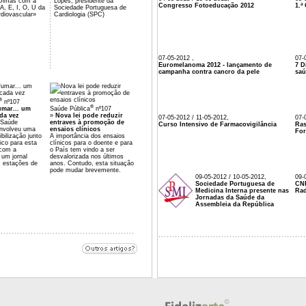
Dimas com a
Lopes, presidente da
Congresso Fotoeducação 2012
1.ª
A, E, I, O, U da
Sociedade Portuguesa de
diovascular»
Cardiologia (SPC)
07-05-2012 ,
07-
Euromelanoma 2012 - lançamento de
7 D
campanha contra cancro da pele
sa
®
nº107
®
umar... um
Saúde Pública
nº107
da vez
»
Nova lei pode reduzir
07-05-2012 / 11-05-2012,
07-
 Saúde
entraves à promoção de
Curso Intensivo de Farmacovigilância
Ras
envolveu uma
ensaios clínicos
Fo
bilização junto
A importância dos ensaios
ico para esta
clínicos para o doente e para
 com a
o País tem vindo a ser
 um jornal
desvalorizada nos últimos
m estações de
anos. Contudo, esta situação
pode mudar brevemente.
09-05-2012 / 10-05-2012,
09-
Sociedade Portuguesa de
CNR
Medicina Interna presente nas
Rad
Jornadas da Saúde da
Assembleia da República