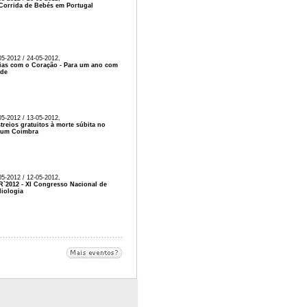
 Corrida de Bebés em Portugal
05-2012 / 24-05-2012,
ias com o Coração - Para um ano com
úde
05-2012 / 13-05-2012,
treios gratuitos à morte súbita no
rum Coimbra
05-2012 / 12-05-2012,
`2012 - XI Congresso Nacional de
iologia