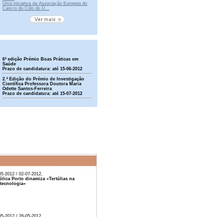
Uma iniciativa da Associação Europeia do
Cancro do Cólo do Ú...
6ª edição Prémio Boas Práticas em
Saúde
Prazo de candidatura: até 15-06-2012
2.ª Edição do Prémio de Investigação
Científica Professora Doutora Maria
Odette Santos-Ferreira
Prazo de candidatura: até 15-07-2012
05-2012 / 02-07-2012,
ólica Porto dinamiza «Tertúlias na
tecnologia«
05-2012 / 26-05-2012,