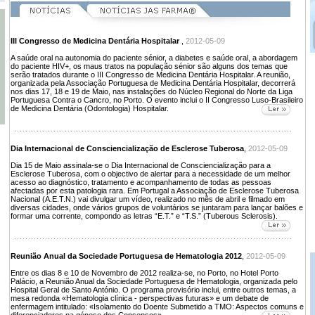
III Congresso de Medicina Dentária Hospitalar
,
2012-05-09
A saúde oral na autonomia do paciente sénior, a diabetes e saúde oral, a abordagem
do paciente HIV+, os maus tratos na população sénior são alguns dos temas que
serão tratados durante o III Congresso de Medicina Dentária Hospitalar. A reunião,
organizada pela Associação Portuguesa de Medicina Dentária Hospitalar, decorrerá
nos dias 17, 18 e 19 de Maio, nas instalações do Núcleo Regional do Norte da Liga
Portuguesa Contra o Cancro, no Porto. O evento inclui o II Congresso Luso-Brasileiro
de Medicina Dentária (Odontologia) Hospitalar.
Dia Internacional de Consciencialização de Esclerose Tuberosa
,
2012-05-09
Dia 15 de Maio assinala-se o Dia Internacional de Consciencialização para a
Esclerose Tuberosa, com o objectivo de alertar para a necessidade de um melhor
acesso ao diagnóstico, tratamento e acompanhamento de todas as pessoas
afectadas por esta patologia rara. Em Portugal a Associação de Esclerose Tuberosa
Nacional (A.E.T.N.) vai divulgar um vídeo, realizado no mês de abril e filmado em
diversas cidades, onde vários grupos de voluntários se juntaram para lançar balões e
formar uma corrente, compondo as letras “E.T.” e “T.S.” (Tuberous Sclerosis).
Reunião Anual da Sociedade Portuguesa de Hematologia 2012
,
2012-05-09
Entre os dias 8 e 10 de Novembro de 2012 realiza-se, no Porto, no Hotel Porto
Palácio, a Reunião Anual da Sociedade Portuguesa de Hematologia, organizada pelo
Hospital Geral de Santo António. O programa provisório inclui, entre outros temas, a
mesa redonda «Hematologia clínica - perspectivas futuras» e um debate de
enfermagem intitulado: «Isolamento do Doente Submetido a TMO: Aspectos comuns e