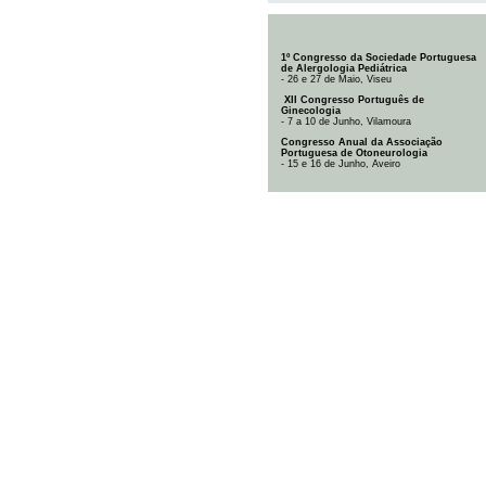
1º Congresso da Sociedade Portuguesa
de Alergologia Pediátrica
- 26 e 27 de Maio, Viseu
XII Congresso Português de
Ginecologia
- 7 a 10 de Junho, Vilamoura
Congresso Anual da Associação
Portuguesa de Otoneurologia
- 15 e 16 de Junho, Aveiro