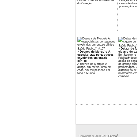
Gomes, Director do Instituto
Gonçalves e 
do Coração
camisola do «
prevenção car
Saúde Pública
®
Saúde Pública
nº107
»
Deixar de f
»
Doença de Morquio A:
cigarro de ca
especialistas portugueses
Em Janeiro, o
envolvidos em ensaio
Pública® des
clínico
acção de sensi
A doença de Morquio A
do grande públ
atinge, em média, uma em
problemática,
cada 700 mil pessoas em
distribuição de
todo o Mundo.
informativo e
comboio.
®
Copyright © 2006
JAS Farma