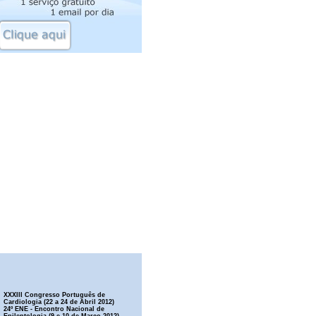
XXXIII Congresso Português de
Cardiologia (22 a 24 de Abril 2012)
24º ENE - Encontro Nacional de
Epileptologia (9 e 10 de Março 2012)