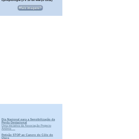
Dia Nacional para a Sensibilização da
Perda Gestacional
Uma iniciativa da Associação Projecto
Artémis ...
Petição STOP ao Cancro do Cólo do
Útero