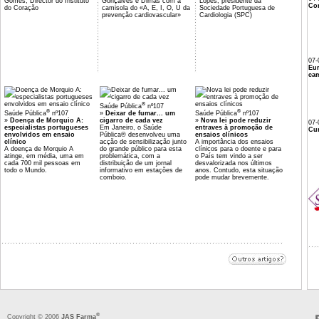
Gomes, Director do Instituto
Gonçalves e Dimas com a
Lopes, presidente da
Co
do Coração
camisola do «A, E, I, O, U da
Sociedade Portuguesa de
prevenção cardiovascular»
Cardiologia (SPC)
07-
Eu
cam
®
Saúde Pública
nº107
®
®
Saúde Pública
nº107
»
Deixar de fumar... um
Saúde Pública
nº107
»
Doença de Morquio A:
cigarro de cada vez
»
Nova lei pode reduzir
07-
especialistas portugueses
Em Janeiro, o Saúde
entraves à promoção de
Cur
envolvidos em ensaio
Pública® desenvolveu uma
ensaios clínicos
clínico
acção de sensibilização junto
A importância dos ensaios
A doença de Morquio A
do grande público para esta
clínicos para o doente e para
atinge, em média, uma em
problemática, com a
o País tem vindo a ser
cada 700 mil pessoas em
distribuição de um jornal
desvalorizada nos últimos
todo o Mundo.
informativo em estações de
anos. Contudo, esta situação
comboio.
pode mudar brevemente.
®
Copyright © 2006
JAS Farma