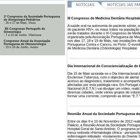
1º Congresso da Sociedade Portuguesa
III Congresso de Medicina Dentária Hospital
de Alergologia Pediátrica
- 26 e 27 de Maio, Viseu
A saúde oral na autonomia do paciente sénior, 
XII Congresso Português de
do paciente HIV+, os maus tratos na população
Ginecologia
serão tratados durante o III Congresso de Medic
- 7 a 10 de Junho, Vilamoura
organizada pela Associação Portuguesa de Medi
nos dias 17, 18 e 19 de Maio, nas instalações 
Congresso Anual da Associação
Portuguesa de Otoneurologia
Portuguesa Contra o Cancro, no Porto. O evento
- 15 e 16 de Junho, Aveiro
de Medicina Dentária (Odontologia) Hospitalar.
Dia Internacional de Consciencialização de
Dia 15 de Maio assinala-se o Dia Internacional 
Esclerose Tuberosa, com o objectivo de alerta
acesso ao diagnóstico, tratamento e acompan
afectadas por esta patologia rara. Em Portuga
Nacional (A.E.T.N.) vai divulgar um vídeo, reali
diversas cidades, onde vários grupos de volunt
formar uma corrente, compondo as letras “E.T.” 
Reunião Anual da Sociedade Portuguesa de
Entre os dias 8 e 10 de Novembro de 2012 reali
Palácio, a Reunião Anual da Sociedade Portugu
Hospital Geral de Santo António. O programa prov
mesa redonda «Hematologia clínica - perspecti
enfermagem intitulado: «Isolamento do Doent