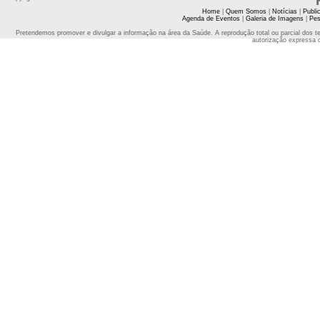
Home
|
Quem Somos
|
Notícias
|
Publi
Agenda de Eventos
|
Galeria de Imagens
|
Pes
Pretendemos promover e divulgar a informação na área da Saúde. A reprodução total ou parcial dos t
autorização expressa 