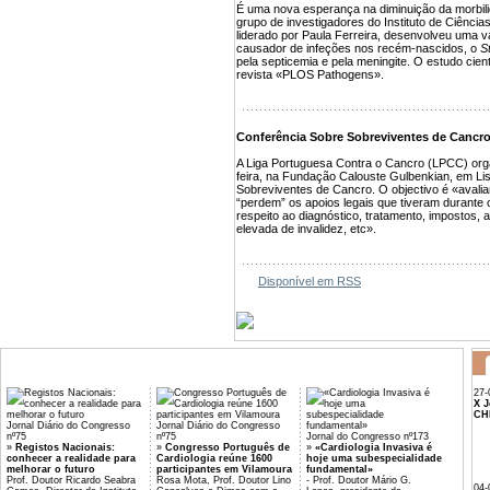
É uma nova esperança na diminuição da morbili
grupo de investigadores do Instituto de Ciênci
liderado por Paula Ferreira, desenvolveu uma va
causador de infeções nos recém-nascidos, o
S
pela septicemia e pela meningite. O estudo cientí
revista «PLOS Pathogens».
Conferência Sobre Sobreviventes de Cancr
A Liga Portuguesa Contra o Cancro (LPCC) orga
feira, na Fundação Calouste Gulbenkian, em L
Sobreviventes de Cancro. O objectivo é «avali
“perdem” os apoios legais que tiveram durante 
respeito ao diagnóstico, tratamento, impostos,
elevada de invalidez, etc».
Disponível em RSS
27-
X J
CH
Jornal Diário do Congresso
Jornal Diário do Congresso
nº75
nº75
Jornal do Congresso nº173
»
Registos Nacionais:
»
Congresso Português de
»
«Cardiologia Invasiva é
conhecer a realidade para
Cardiologia reúne 1600
hoje uma subespecialidade
melhorar o futuro
participantes em Vilamoura
fundamental»
Prof. Doutor Ricardo Seabra
Rosa Mota, Prof. Doutor Lino
- Prof. Doutor Mário G.
04-