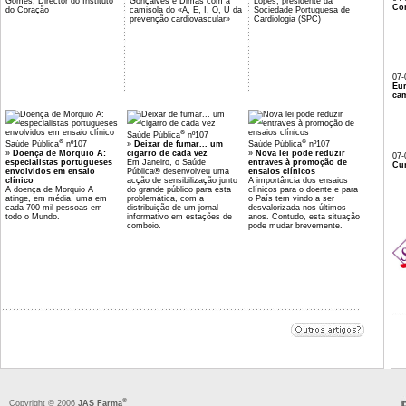
Gomes, Director do Instituto
Gonçalves e Dimas com a
Lopes, presidente da
Co
do Coração
camisola do «A, E, I, O, U da
Sociedade Portuguesa de
prevenção cardiovascular»
Cardiologia (SPC)
07-
Eu
cam
®
Saúde Pública
nº107
®
®
Saúde Pública
nº107
»
Deixar de fumar... um
Saúde Pública
nº107
»
Doença de Morquio A:
cigarro de cada vez
»
Nova lei pode reduzir
07-
especialistas portugueses
Em Janeiro, o Saúde
entraves à promoção de
Cur
envolvidos em ensaio
Pública® desenvolveu uma
ensaios clínicos
clínico
acção de sensibilização junto
A importância dos ensaios
A doença de Morquio A
do grande público para esta
clínicos para o doente e para
atinge, em média, uma em
problemática, com a
o País tem vindo a ser
cada 700 mil pessoas em
distribuição de um jornal
desvalorizada nos últimos
todo o Mundo.
informativo em estações de
anos. Contudo, esta situação
comboio.
pode mudar brevemente.
®
Copyright © 2006
JAS Farma