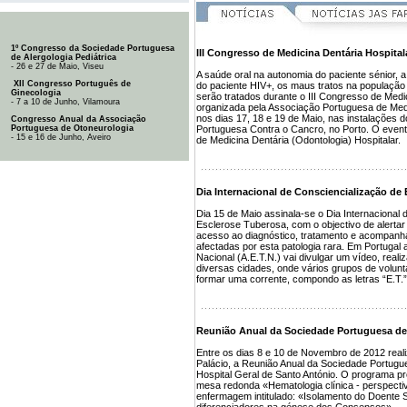
1º Congresso da Sociedade Portuguesa
III Congresso de Medicina Dentária Hospital
de Alergologia Pediátrica
- 26 e 27 de Maio, Viseu
A saúde oral na autonomia do paciente sénior, 
XII Congresso Português de
do paciente HIV+, os maus tratos na população
Ginecologia
serão tratados durante o III Congresso de Medic
- 7 a 10 de Junho, Vilamoura
organizada pela Associação Portuguesa de Medi
nos dias 17, 18 e 19 de Maio, nas instalações 
Congresso Anual da Associação
Portuguesa de Otoneurologia
Portuguesa Contra o Cancro, no Porto. O evento
- 15 e 16 de Junho, Aveiro
de Medicina Dentária (Odontologia) Hospitalar.
Dia Internacional de Consciencialização de
Dia 15 de Maio assinala-se o Dia Internacional 
Esclerose Tuberosa, com o objectivo de alerta
acesso ao diagnóstico, tratamento e acompan
afectadas por esta patologia rara. Em Portuga
Nacional (A.E.T.N.) vai divulgar um vídeo, reali
diversas cidades, onde vários grupos de volunt
formar uma corrente, compondo as letras “E.T.” 
Reunião Anual da Sociedade Portuguesa de
Entre os dias 8 e 10 de Novembro de 2012 reali
Palácio, a Reunião Anual da Sociedade Portugu
Hospital Geral de Santo António. O programa prov
mesa redonda «Hematologia clínica - perspecti
enfermagem intitulado: «Isolamento do Doent