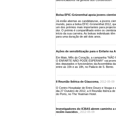
diferenciadores na génese dos Consensos».
Bolsa EFIC-Grünenthal apoia jovens cientis
Já estão abertas as candidaturas, a jovens cien
mundo, para a bolsa EFIC-Grünenthal 2012, que 
um dos prémios mais importantes para projecto
dor. O prémio é compartilhado entre os cientist
início da sua carreira. As bolsas individuais têm
para uma duração de até dois anos.
Ações de sensibilização para o Enfarte na 
Em Maio, Mês do Coração, a campanha “NÃ
O ENFARTE NÃO PODE ESPERAR!” vai promover 
dos deputados e funcionários da Assembleia da 
entre as 15h e as 18h, no Palácio de S. Bento.
II Reunião Ibérica de Glaucoma
,
2012-05-09
O Centro Hospitalar de Entre Douro e Vouga e a
dia 27 Outubro de 2012, a II Reunião Ibérica d
do Porto, no The Yeatman Hotel.
Investigadores do ICBAS abrem caminho a 
recém-nascidos
,
2012-05-09