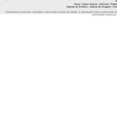
Home
|
Quem Somos
|
Notícias
|
Publi
Agenda de Eventos
|
Galeria de Imagens
|
Pes
Pretendemos promover e divulgar a informação na área da Saúde. A reprodução total ou parcial dos t
autorização expressa 