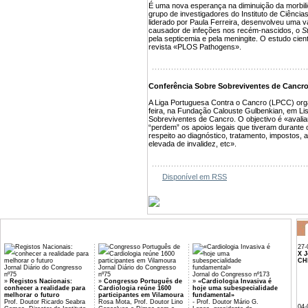
É uma nova esperança na diminuição da morbili
grupo de investigadores do Instituto de Ciênci
liderado por Paula Ferreira, desenvolveu uma va
causador de infeções nos recém-nascidos, o
S
pela septicemia e pela meningite. O estudo cientí
revista «PLOS Pathogens».
Conferência Sobre Sobreviventes de Cancr
A Liga Portuguesa Contra o Cancro (LPCC) orga
feira, na Fundação Calouste Gulbenkian, em L
Sobreviventes de Cancro. O objectivo é «avali
“perdem” os apoios legais que tiveram durante 
respeito ao diagnóstico, tratamento, impostos,
elevada de invalidez, etc».
Disponível em RSS
27-
X J
CH
Jornal Diário do Congresso
Jornal Diário do Congresso
nº75
nº75
Jornal do Congresso nº173
»
Registos Nacionais:
»
Congresso Português de
»
«Cardiologia Invasiva é
conhecer a realidade para
Cardiologia reúne 1600
hoje uma subespecialidade
melhorar o futuro
participantes em Vilamoura
fundamental»
Prof. Doutor Ricardo Seabra
Rosa Mota, Prof. Doutor Lino
- Prof. Doutor Mário G.
04-