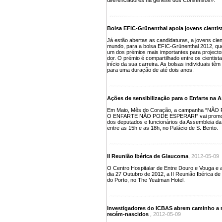
diferenciadores na génese dos Consensos».
Bolsa EFIC-Grünenthal apoia jovens cientis
Já estão abertas as candidaturas, a jovens cien
mundo, para a bolsa EFIC-Grünenthal 2012, que 
um dos prémios mais importantes para projecto
dor. O prémio é compartilhado entre os cientist
início da sua carreira. As bolsas individuais têm
para uma duração de até dois anos.
Ações de sensibilização para o Enfarte na 
Em Maio, Mês do Coração, a campanha “NÃ
O ENFARTE NÃO PODE ESPERAR!” vai promover 
dos deputados e funcionários da Assembleia da 
entre as 15h e as 18h, no Palácio de S. Bento.
II Reunião Ibérica de Glaucoma
,
2012-05-09
O Centro Hospitalar de Entre Douro e Vouga e a
dia 27 Outubro de 2012, a II Reunião Ibérica d
do Porto, no The Yeatman Hotel.
Investigadores do ICBAS abrem caminho a 
recém-nascidos
,
2012-05-09