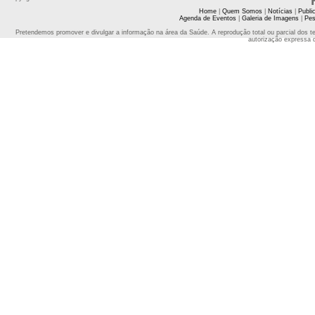
Home
|
Quem Somos
|
Notícias
|
Publi
Agenda de Eventos
|
Galeria de Imagens
|
Pes
Pretendemos promover e divulgar a informação na área da Saúde. A reprodução total ou parcial dos t
autorização expressa 