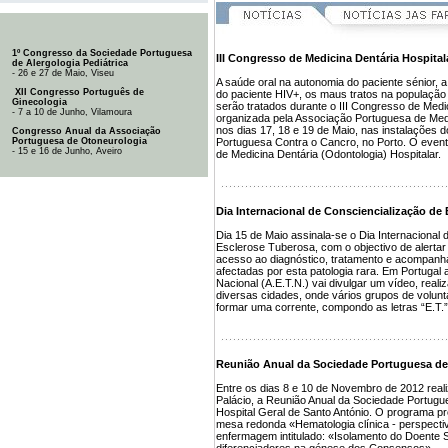
1º Congresso da Sociedade Portuguesa
III Congresso de Medicina Dentária Hospital
de Alergologia Pediátrica
- 26 e 27 de Maio, Viseu
A saúde oral na autonomia do paciente sénior, 
XII Congresso Português de
do paciente HIV+, os maus tratos na população
Ginecologia
serão tratados durante o III Congresso de Medic
- 7 a 10 de Junho, Vilamoura
organizada pela Associação Portuguesa de Medi
nos dias 17, 18 e 19 de Maio, nas instalações 
Congresso Anual da Associação
Portuguesa de Otoneurologia
Portuguesa Contra o Cancro, no Porto. O evento
- 15 e 16 de Junho, Aveiro
de Medicina Dentária (Odontologia) Hospitalar.
Dia Internacional de Consciencialização de
Dia 15 de Maio assinala-se o Dia Internacional 
Esclerose Tuberosa, com o objectivo de alerta
acesso ao diagnóstico, tratamento e acompan
afectadas por esta patologia rara. Em Portuga
Nacional (A.E.T.N.) vai divulgar um vídeo, reali
diversas cidades, onde vários grupos de volunt
formar uma corrente, compondo as letras “E.T.” 
Reunião Anual da Sociedade Portuguesa de
Entre os dias 8 e 10 de Novembro de 2012 reali
Palácio, a Reunião Anual da Sociedade Portugu
Hospital Geral de Santo António. O programa prov
mesa redonda «Hematologia clínica - perspecti
enfermagem intitulado: «Isolamento do Doent