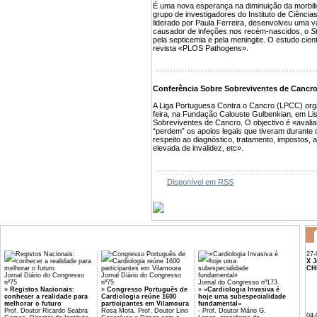
É uma nova esperança na diminuição da morbili
grupo de investigadores do Instituto de Ciênci
liderado por Paula Ferreira, desenvolveu uma va
causador de infeções nos recém-nascidos, o
S
pela septicemia e pela meningite. O estudo cientí
revista «PLOS Pathogens».
Conferência Sobre Sobreviventes de Cancr
A Liga Portuguesa Contra o Cancro (LPCC) orga
feira, na Fundação Calouste Gulbenkian, em L
Sobreviventes de Cancro. O objectivo é «avali
“perdem” os apoios legais que tiveram durante 
respeito ao diagnóstico, tratamento, impostos,
elevada de invalidez, etc».
Disponível em RSS
27-
X J
CH
Jornal Diário do Congresso
Jornal Diário do Congresso
nº75
nº75
Jornal do Congresso nº173
»
Registos Nacionais:
»
Congresso Português de
»
«Cardiologia Invasiva é
conhecer a realidade para
Cardiologia reúne 1600
hoje uma subespecialidade
melhorar o futuro
participantes em Vilamoura
fundamental»
Prof. Doutor Ricardo Seabra
Rosa Mota, Prof. Doutor Lino
- Prof. Doutor Mário G.
04-