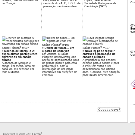
Gomes, Director do Instituto
Gonçalves e Dimas com a
Lopes, presidente da
Co
do Coração
camisola do «A, E, I, O, U da
Sociedade Portuguesa de
prevenção cardiovascular»
Cardiologia (SPC)
07-
Eu
cam
®
Saúde Pública
nº107
®
®
Saúde Pública
nº107
»
Deixar de fumar... um
Saúde Pública
nº107
»
Doença de Morquio A:
cigarro de cada vez
»
Nova lei pode reduzir
07-
especialistas portugueses
Em Janeiro, o Saúde
entraves à promoção de
Cur
envolvidos em ensaio
Pública® desenvolveu uma
ensaios clínicos
clínico
acção de sensibilização junto
A importância dos ensaios
A doença de Morquio A
do grande público para esta
clínicos para o doente e para
atinge, em média, uma em
problemática, com a
o País tem vindo a ser
cada 700 mil pessoas em
distribuição de um jornal
desvalorizada nos últimos
todo o Mundo.
informativo em estações de
anos. Contudo, esta situação
comboio.
pode mudar brevemente.
®
Copyright © 2006
JAS Farma